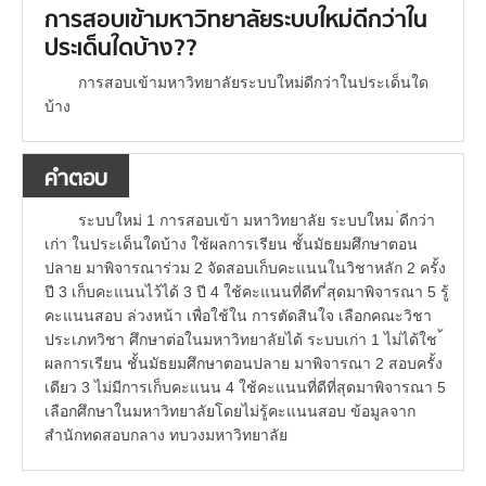
การสอบเข้ามหาวิทยาลัยระบบใหม่ดีกว่าใน
ประเด็นใดบ้าง??
การสอบเข้ามหาวิทยาลัยระบบใหม่ดีกว่าในประเด็นใด
บ้าง
คำตอบ
ระบบใหม่ 1 การสอบเข้า มหาวิทยาลัย ระบบใหม ่ดีกว่า
เก่า ในประเด็นใดบ้าง ใช้ผลการเรียน ชั้นมัธยมศึกษาตอน
ปลาย มาพิจารณาร่วม 2 จัดสอบเก็บคะแนนในวิชาหลัก 2 ครั้ง
ปี 3 เก็บคะแนนไว้ได้ 3 ปี 4 ใช้คะแนนที่ดีท ี่สุดมาพิจารณา 5 รู้
คะแนนสอบ ล่วงหน้า เพื่อใช้ใน การตัดสินใจ เลือกคณะวิชา
ประเภทวิชา ศึกษาต่อในมหาวิทยาลัยได้ ระบบเก่า 1 ไม่ได้ใช ้
ผลการเรียน ชั้นมัธยมศึกษาตอนปลาย มาพิจารณา 2 สอบครั้ง
เดียว 3 ไม่มีการเก็บคะแนน 4 ใช้คะแนนที่ดีที่สุดมาพิจารณา 5
เลือกศึกษาในมหาวิทยาลัยโดยไม่รู้คะแนนสอบ ข้อมูลจาก
สำนักทดสอบกลาง ทบวงมหาวิทยาลัย