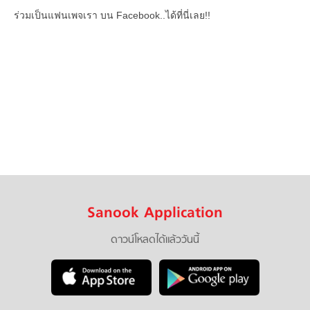
ร่วมเป็นแฟนเพจเรา บน Facebook..ได้ที่นี่เลย!!
Sanook Application
ดาวน์โหลดได้แล้ววันนี้