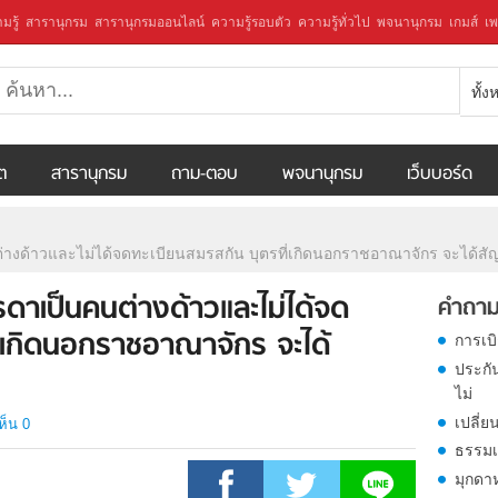
มรู้
สารานุกรม
สารานุกรมออนไลน์
ความรู้รอบตัว
ความรู้ทั่วไป
พจนานุกรม
เกมส์
เพ
ทั้
ีต
สารานุกรม
ถาม-ตอบ
พจนานุกรม
เว็บบอร์ด
างด้าวและไม่ได้จดทะเบียนสมรสกัน บุตรที่เกิดนอกราชอาณาจักร จะได้สัญ
ดาเป็นคนต่างด้าวและไม่ได้จด
คำถาม
ี่เกิดนอกราชอาณาจักร จะได้
การเบ
ประกั
ไม่
เปลี่ย
ห็น 0
ธรรมเ
มุกดา