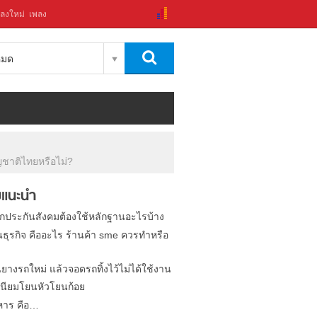
ลงใหม่
เพลง
งหมด
ชาติไทยหรือไม่?
แนะนำ
ิกประกันสังคมต้องใช้หลักฐานอะไรบ้าง
นธุรกิจ คืออะไร ร้านค้า sme ควรทำหรือ
นยางรถใหม่ แล้วจอดรถทิ้งไว้ไม่ได้ใช้งาน
นียมโยนหัวโยนก้อย
หาร คือ…