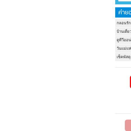
คำยอ
กลอนรัก
บ้านเดี่ย
ดูทีวีออ
วันแม่แห
เช็คพัสดุ