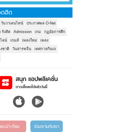
ดฮิต
 วันวาเลนไทน์
ประกาศผล O-Net
ว รังสิต
Admission
เกม
กฏอัยการศึก
นไลน์
เกมส์
เพลงใหม่
เพลง
่งชาติ
วันสารทจีน
เทศกาลกินเจ
สนุก แอปพลิเคชั่น
ดาวน์โหลดได้แล้ววันนี้
แนะนำ-ติชม
ร่วมงานกับเรา