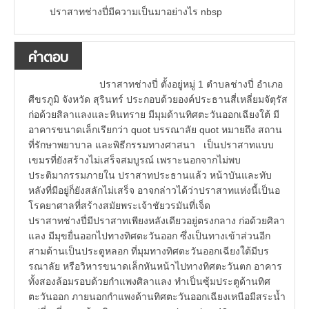
ปราสาทช่างปี่มีความเป็นมาอย่างไร nbsp
คำตอบ
ปราสาทช่างปี่ ตั้งอยู่หมู่ 1 ตำบลช่างปี่ อำเภอ
ศีขรภูมิ จังหวัด สุรินทร์ ประกอบด้วยองค์ประธานสี่เหลี่ยมจัตุรัส
ก่อด้วยสิลาแลงและหินทราย มีมุมด้านทิศตะวันออกเฉียงใต้ มี
อาคารขนาดเล็กเรียกว่า quot บรรณาลัย quot หมายถึง สถาน
ที่รักษาพยาบาล และพิธีกรรมทางศาสนา เป็นปราสาทแบบ
เขมรที่ยังสร้างไม่เสร็จสมบูรณ์ เพราะนอกจากไม่พบ
ประติมากรรมภายใน ปราสาทประธานแล้ว หน้าบันและทับ
หลังที่มีอยู่ก็ยังสลักไม่เสร็จ อาจกล่าวได้ว่าปราสาทแห่งนี้เป็นอ
โรคยาศาลที่สร้างสมัยพระเจ้าชัยวรมันที่เจ็ด
ปราสาทช่างปี่มีปราสาทเพียงหลังเดียวอยู่ตรงกลาง ก่อด้วยศิลา
แลง มีมุขยื่นออกไปทางทิศตะวันออก ซึ่งเป็นทางเข้าส่วนอีก
สามด้านเป็นประตูหลอก ที่มุมทางทิศตะวันออกเฉียงใต้มีบร
รณาลัย หรือวิหารขนาดเล็กหันหน้าไปทางทิศตะวันตก อาคาร
ทั้งสองล้อมรอบด้วยกำแพงศิลาแลง ทำเป็นซุ้มประตูด้านทิศ
ตะวันออก ภายนอกกำแพงด้านทิศตะวันออกเฉียงเหนือมีสระน้ำ