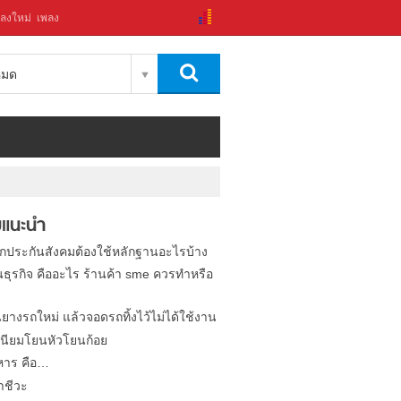
ลงใหม่
เพลง
งหมด
แนะนำ
ิกประกันสังคมต้องใช้หลักฐานอะไรบ้าง
นธุรกิจ คืออะไร ร้านค้า sme ควรทำหรือ
นยางรถใหม่ แล้วจอดรถทิ้งไว้ไม่ได้ใช้งาน
นียมโยนหัวโยนก้อย
หาร คือ…
าชีวะ