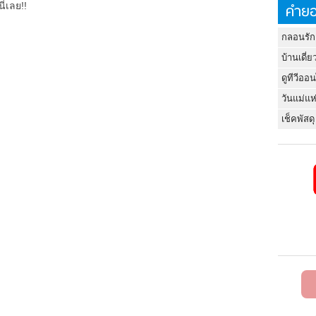
ี่เลย!!
คำยอ
กลอนรัก
บ้านเดี่ย
ดูทีวีออ
วันแม่แห
เช็คพัสดุ