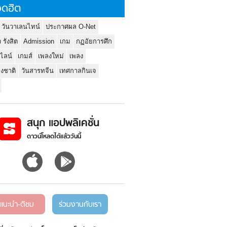
ดฮิต
 วันวาเลนไทน์
ประกาศผล O-Net
ว รังสิต
Admission
เกม
กฏอัยการศึก
นไลน์
เกมส์
เพลงใหม่
เพลง
่งชาติ
วันสารทจีน
เทศกาลกินเจ
สนุก แอปพลิเคชั่น
ดาวน์โหลดได้แล้ววันนี้
แนะนำ-ติชม
ร่วมงานกับเรา