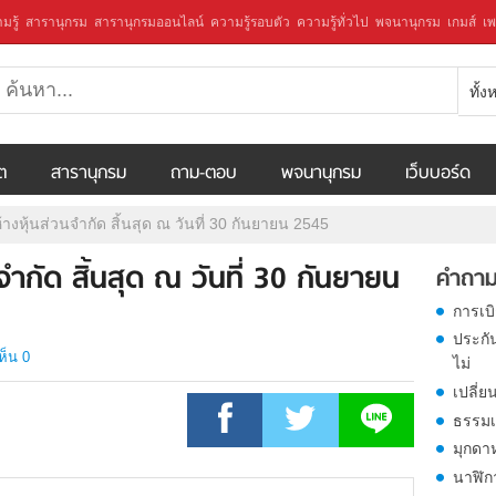
มรู้
สารานุกรม
สารานุกรมออนไลน์
ความรู้รอบตัว
ความรู้ทั่วไป
พจนานุกรม
เกมส์
เพ
ทั้
ีต
สารานุกรม
ถาม-ตอบ
พจนานุกรม
เว็บบอร์ด
างหุ้นส่วนจำกัด สิ้นสุด ณ วันที่ 30 กันยายน 2545
จำกัด สิ้นสุด ณ วันที่ 30 กันยายน
คำถาม
การเบ
ประกั
ห็น 0
ไม่
เปลี่ย
ธรรมเ
มุกดา
นาฬิก