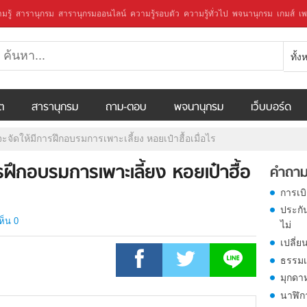
มรู้
สารานุกรม
สารานุกรมออนไลน์
ความรู้รอบตัว
ความรู้ทั่วไป
พจนานุกรม
เกมส์
เพ
ทั้
ีต
สารานุกรม
ถาม-ตอบ
พจนานุกรม
เว็บบอร์ด
ัดให้มีการฝึกอบรมการเพาะเลี้ยง หอยเป๋าฮื้อเมื่อไร
ฝึกอบรมการเพาะเลี้ยง หอยเป๋าฮื้อ
คำถาม
การเบ
ประกั
ห็น 0
ไม่
เปลี่ย
ธรรมเ
มุกดา
นาฬิก