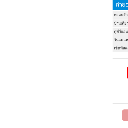
คำยอ
กลอนรัก
บ้านเดี่ย
ดูทีวีออ
วันแม่แห
เช็คพัสดุ