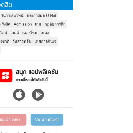
ดฮิต
 วันวาเลนไทน์
ประกาศผล O-Net
ว รังสิต
Admission
เกม
กฏอัยการศึก
นไลน์
เกมส์
เพลงใหม่
เพลง
่งชาติ
วันสารทจีน
เทศกาลกินเจ
สนุก แอปพลิเคชั่น
ดาวน์โหลดได้แล้ววันนี้
แนะนำ-ติชม
ร่วมงานกับเรา