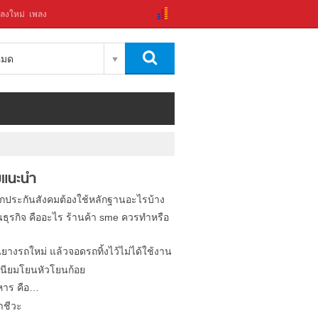
ลงใหม่
เพลง
งหมด
แนะนำ
ิกประกันสังคมต้องใช้หลักฐานอะไรบ้าง
นธุรกิจ คืออะไร ร้านค้า sme ควรทำหรือ
นยางรถใหม่ แล้วจอดรถทิ้งไว้ไม่ได้ใช้งาน
นียมโยนหัวโยนก้อย
หาร คือ…
าชีวะ