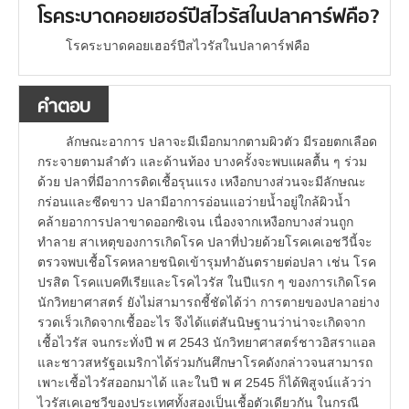
โรคระบาดคอยเฮอร์ปีสไวรัสในปลาคาร์ฟคือ?
โรคระบาดคอยเฮอร์ปีสไวรัสในปลาคาร์ฟคือ
คำตอบ
ลักษณะอาการ ปลาจะมีเมือกมากตามผิวตัว มีรอยตกเลือด
กระจายตามลำตัว และด้านท้อง บางครั้งจะพบแผลตื้น ๆ ร่วม
ด้วย ปลาที่มีอาการติดเชื้อรุนแรง เหงือกบางส่วนจะมีลักษณะ
กร่อนและซีดขาว ปลามีอาการอ่อนแอว่ายน้ำอยู่ใกล้ผิวน้ำ
คล้ายอาการปลาขาดออกซิเจน เนื่องจากเหงือกบางส่วนถูก
ทำลาย สาเหตุของการเกิดโรค ปลาที่ป่วยด้วยโรคเคเอชวีนี้จะ
ตรวจพบเชื้อโรคหลายชนิดเข้ารุมทำอันตรายต่อปลา เช่น โรค
ปรสิต โรคแบคทีเรียและโรคไวรัส ในปีแรก ๆ ของการเกิดโรค
นักวิทยาศาสตร์ ยังไม่สามารถชี้ชัดได้ว่า การตายของปลาอย่าง
รวดเร็วเกิดจากเชื้ออะไร จึงได้แต่สันนิษฐานว่าน่าจะเกิดจาก
เชื้อไวรัส จนกระทั่งปี พ ศ 2543 นักวิทยาศาสตร์ชาวอิสราแอล
และชาวสหรัฐอเมริกาได้ร่วมกันศึกษาโรคดังกล่าวจนสามารถ
เพาะเชื้อไวรัสออกมาได้ และในปี พ ศ 2545 ก็ได้พิสูจน์แล้วว่า
ไวรัสเคเอชวีของประเทศทั้งสองเป็นเชื้อตัวเดียวกัน ในกรณี