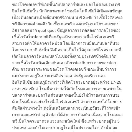
ของโรคเคเอชวีที่เกิดขึ้นกับปลาคาร์ฟและปลาไนของประเทศ
อินโดนีเซียนั้น นักวิทยาศาสตร์ของอินโดนีเซียได้เปิดเผยข้อมูล
เบื้องต้นออกมาเมื่อเดือนพฤศจิกายน พ ศ 2545 ว่าเชื้อไวรัสเคเอ
ชวีมีความคล้ายคลึงกับเชื้อเคเอชวีของสหรัฐอเมริกาและของ
อิสราแอลมาก quot quot ข้อมูลจากการทดลองการก่อโรคของ
เชื้อไวรัสในปลาปกติที่สหรัฐอเมิรกาพบว่าเชื้อไวรัสเคเอชวี
สามารถทำให้ปลาคาร์ฟป่วย โดยมีอาการเหมือนกับปลาที่ป่วย
โดยธรรมชาติ ดังนั้น จึงมีความเป็นไปได้สูงมากที่โรคระบาดที่
เกิดในปลาคาร์ฟและปลาไนของทั้งสามประเทศข้างต้น เกิด
จากเชื้อไวรัสชนิดเดียวกันและเกี่ยวข้องกับการตายของปลา
ด้วย การแพร่กระจายของโรค โรคเคเอชวี ขณะนี้พบว่าการ
แพร่ระบาดอยู่ในประเทศอิสราเอล สหรัฐอเมริกา และ
อินโดนีเซีย อุณหภูมิระหว่างที่เกิดโรคระบาดอยู่ระหว่าง 17-25
องศาเซลเซียส โรคนี้พบว่าก่อให้เกิดโรคและการตายเฉพาะใน
ปลาคาร์ฟและปลาไนส่วนปลาทองนั้นยังไม่มีรายงานการป่วย
ด้วยโรคนี้ แต่อย่างไรเชื้อไวรัสเคเอชวี สามารถแพร่ได้โดยการ
สัมผัสผ่านทางน้ำ ดังนั้นเหงือกปลาน่าจะเป็นอวัยวะที่ไวรัสเข้า
เกาะและแพร่เข้าสู่ตัวปลาได้ง่าย การป้องกัน เนื่องจากโรคเคเอ
ชวีเป็นโรคระบาดรุนแรงและชนิดใหม่ ซึ่งแพร่ระบาดอยู่ใน 3
ประเทศ และยังไม่เคยปรากฎโรคนี้ในประเทศไทย ดังนั้น จะ