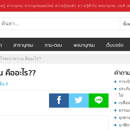
มรู้
สารานุกรม
สารานุกรมออนไลน์
ความรู้รอบตัว
ความรู้ทั่วไป
พจนานุกรม
เกมส์
เพ
ทั้
ีต
สารานุกรม
ถาม-ตอบ
พจนานุกรม
เว็บบอร์ด
กโรคเบาหวาน คืออะไร?
น คืออะไร??
คำถาม
การเบ
ห็น 0
ประกั
ไม่
เปลี่ย
ธรรมเ
มุกดา
นาฬิก