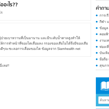
ืออะไร??
คำถาม
ไร
การเร
กีฬา 
ข้อมูล
คอมพิ
วยเบาหวานที่เป็นมานาน และมีระดับน้ำตาลสูงทำให้
งานเท
ให้การทำหน้าที่ของไตเสื่อมลง กรองของเสียไม่ได้จึงมีของเสีย
ท่องเที
าลดีๆจะชะลอการเสื่อมของไต ข้อมูลจาก Siamhealth net
บันเทิ
มือถือ
สุขภ
ี่เลย!!