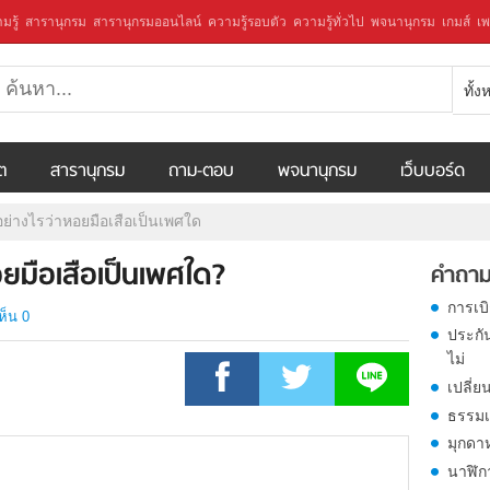
มรู้
สารานุกรม
สารานุกรมออนไลน์
ความรู้รอบตัว
ความรู้ทั่วไป
พจนานุกรม
เกมส์
เพ
ทั้
ีต
สารานุกรม
ถาม-ตอบ
พจนานุกรม
เว็บบอร์ด
ย่างไรว่าหอยมือเสือเป็นเพศใด
ยมือเสือเป็นเพศใด?
คำถาม
การเบ
ห็น 0
ประกั
ไม่
เปลี่ย
ธรรมเ
มุกดา
นาฬิก