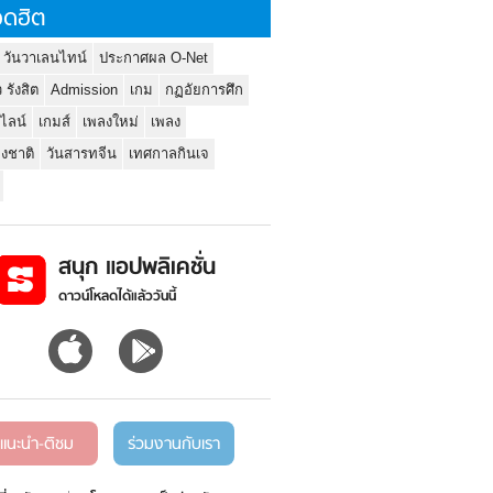
ดฮิต
 วันวาเลนไทน์
ประกาศผล O-Net
ว รังสิต
Admission
เกม
กฏอัยการศึก
นไลน์
เกมส์
เพลงใหม่
เพลง
่งชาติ
วันสารทจีน
เทศกาลกินเจ
สนุก แอปพลิเคชั่น
ดาวน์โหลดได้แล้ววันนี้
แนะนำ-ติชม
ร่วมงานกับเรา