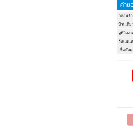
คำยอ
กลอนรัก
บ้านเดี่ย
ดูทีวีออ
วันแม่แห
เช็คพัสดุ