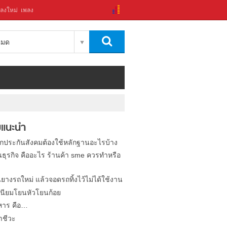
ลงใหม่
เพลง
งหมด
แนะนำ
ิกประกันสังคมต้องใช้หลักฐานอะไรบ้าง
นธุรกิจ คืออะไร ร้านค้า sme ควรทำหรือ
นยางรถใหม่ แล้วจอดรถทิ้งไว้ไม่ได้ใช้งาน
นียมโยนหัวโยนก้อย
หาร คือ…
าชีวะ