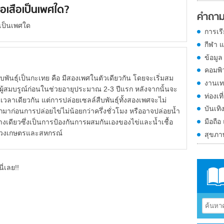
อเสือเป็นเพศใด?
คำถาม
อเป็นเพศใด
การเร
กีฬา 
ข้อมูล
คอมพิ
พันธุ์เป็นกะเทย คือ มีสองเพศในตัวเดียวกัน โดยจะเริ่มสม
งานเท
ผู้สมบรูณ์ก่อนในช่วยอายุประมาณ 2-3 ปีแรก หลังจากนั้นจะ
ท่องเที
วลาเดียวกัน แต่การปล่อยเซลล์สืบพันธุ์ทั้งสองเพศจะไม่
บันเทิ
อกมาก่อนการปล่อยไข่ไม่น้อยกว่าครึ่งชั่วโมง หรืออาจปล่อยน้ำ
มือถือ
ย่างเดียวซึ่งเป็นการป้องกันการผสมกันเองของไข่และน้ำเชื้อ
ทรวงเกษตรและสหกรณ์
สุขภ
ี่เลย!!