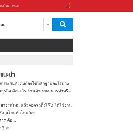
ลงใหม่
เพลง
งหมด
แนะนำ
ิกประกันสังคมต้องใช้หลักฐานอะไรบ้าง
นธุรกิจ คืออะไร ร้านค้า sme ควรทำหรือ
นยางรถใหม่ แล้วจอดรถทิ้งไว้ไม่ได้ใช้งาน
นียมโยนหัวโยนก้อย
หาร คือ…
าชีวะ