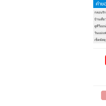
คำยอ
กลอนรัก
บ้านเดี่ย
ดูทีวีออ
วันแม่แห
เช็คพัสดุ