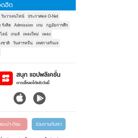
ดฮิต
 วันวาเลนไทน์
ประกาศผล O-Net
ว รังสิต
Admission
เกม
กฏอัยการศึก
นไลน์
เกมส์
เพลงใหม่
เพลง
่งชาติ
วันสารทจีน
เทศกาลกินเจ
สนุก แอปพลิเคชั่น
ดาวน์โหลดได้แล้ววันนี้
แนะนำ-ติชม
ร่วมงานกับเรา