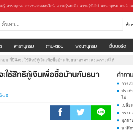
มรู้
สารานุกรม
สารานุกรมออนไลน์
ความรู้รอบตัว
ความรู้ทั่วไป
พจนานุกรม
เกมส์
เพ
ทั้
ีต
สารานุกรม
ถาม-ตอบ
พจนานุกรม
เว็บบอร์ด
กบข กี่ปีจึงจะใช้สิทธิกู้เงินเพื่อซื้อบ้านกับธนาอาคารสงเคราะห์ได้
ะใช้สิทธิกู้เงินเพื่อซื้อบ้านกับธนา
คำถาม
การเบ
ประกั
ห็น 0
ไม่
เปลี่ย
ธรรมเ
มุกดา
นาฬิก