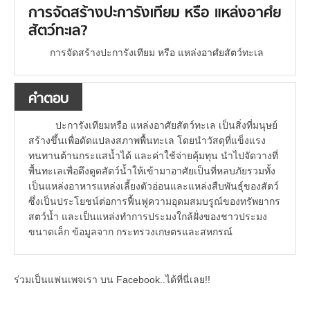
การจัดสร้างปะการังเทียม หรือ แหล่งอาศํย
สัตว์ทะเล?
การจัดสร้างปะการังเทียม หรือ แหล่งอาศํยสัตว์ทะเล
คำตอบ
ปะการังเทียมหรือ แหล่งอาศัยสัตว์ทะเล เป็นสิ่งที่มนุษย์
สร้างขึ้นเพื่อดัดแปลงสภาพพื้นทะเล โดยนำวัสดุที่แข็งแรง
ทนทานต้านกระแสน้ำได้ และค่าใช้จ่ายคุ้มทุน นำไปจัดวางที่
พื้นทะเลเพื่อดึงดูดสัตว์น้ำให้เข้ามาอาศัยเป็นที่หลบภัยรวมทั้ง
เป็นแหล่งอาหารแหล่งเลี้ยงตัวอ่อนและแหล่งสืบพันธุ์ของสัตว์
ซึ่งเป็นประโยชน์ต่อการฟื้นฟูความอุดมสมบรูณ์ของทรัพยากร
สตว์น้ำ และเป็นแหล่งทำการประมงใกล้ฝั่งของชาวประมง
ขนาดเล็ก ข้อมูลจาก กระทรวงเกษตรและสหกรณ์
ร่วมเป็นแฟนเพจเรา บน Facebook..ได้ที่นี่เลย!!