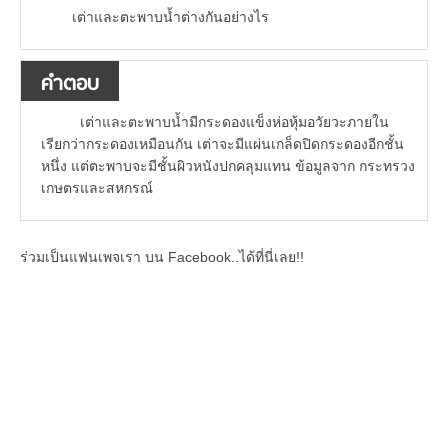
เต่าและตะพาบน้ำต่างกันอย่างไร
คำตอบ
เต่าและตะพาบน้ำมีกระดองแข็งห่อหุ้มอวัยวะภายใน
เรียกว่ากระดองเหมือนกัน เต่าจะมีแผ่นเกล็ดปิดกระดองอีกชั้น
หนึ่ง แต่ตะพาบจะมีชั้นผิวหนังปกคลุมแทน ข้อมูลจาก กระทรวง
เกษตรและสหกรณ์
ร่วมเป็นแฟนเพจเรา บน Facebook..ได้ที่นี่เลย!!