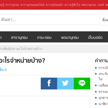
มรู้
สารานุกรม
สารานุกรมออนไลน์
ความรู้รอบตัว
ความรู้ทั่วไป
พจนานุกรม
เกมส์
เพ
ทั้
ีต
สารานุกรม
ถาม-ตอบ
พจนานุกรม
เว็บบอร์ด
าะพันธุ์ปลาอะไรจำหน่ายบ้าง
อะไรจำหน่ายบ้าง?
คำถาม
การเบ
ห็น 0
ประกั
ไม่
เปลี่ย
ธรรมเ
มุกดา
นาฬิก