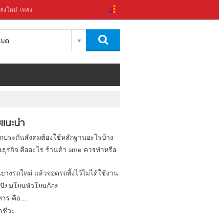
ลงใหม่
เพลง
งหมด
แนะนำ
ิกประกันสังคมต้องใช้หลักฐานอะไรบ้าง
นธุรกิจ คืออะไร ร้านค้า sme ควรทำหรือ
นยางรถใหม่ แล้วจอดรถทิ้งไว้ไม่ได้ใช้งาน
นียมโยนหัวโยนก้อย
หาร คือ…
าชีวะ