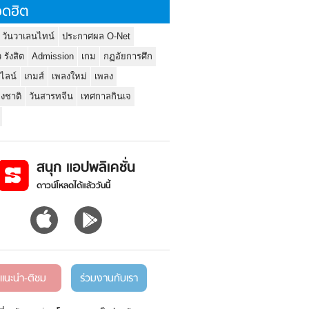
ดฮิต
 วันวาเลนไทน์
ประกาศผล O-Net
ว รังสิต
Admission
เกม
กฏอัยการศึก
นไลน์
เกมส์
เพลงใหม่
เพลง
่งชาติ
วันสารทจีน
เทศกาลกินเจ
สนุก แอปพลิเคชั่น
ดาวน์โหลดได้แล้ววันนี้
แนะนำ-ติชม
ร่วมงานกับเรา