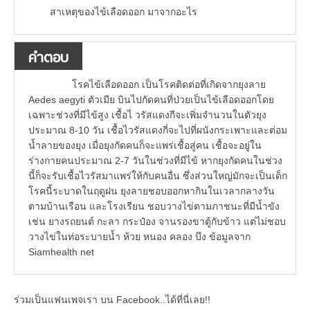
สาเหตุของไข้เลือดออก มาจากอะไร
คำตอบ
โรคไข้เลือดออก เป็นโรคติดต่อที่เกิดจากยุงลาย
Aedes aegyti ตัวเมีย บินไปกัดคนที่ป่วยเป็นไข้เลือดออกโดย
เฉพาะช่วงที่มีไข้สูง เชื้อไ วรัสแดงกีจะเพิ่มจำนวนในตัวยุง
ประมาณ 8-10 วัน เชื้อไวรัสแดงกี่จะไปที่ผนังกระเพาะและต่อม
น้ำลายของยุง เมื่อยุงกัดคนก็จะแพร่เชื้อสู่คน เชื้อจะอยู่ใน
ร่างกายคนประมาณ 2-7 วันในช่วงที่มีไข้ หากยุงกัดคนในช่วง
นี้ก็จะรับเชื้อไวรัสมาแพร่ให้กับคนอื่น ซึ่งส่วนใหญ่มักจะเป็นเด็ก
โรคนี้ระบาดในฤดูฝน ยุงลายชอบออกหากินในเวลากลางวัน
ตามบ้านเรือน และโรงเรียน ชอบวางไข่ตามภาชนะที่มีน้ำขัง
เช่น ยางรถยนต์ กะลา กระป๋อง จานรองขาตู้กับข้าว แต่ไม่ชอบ
วางไข่ในท่อระบายน้ำ ห้วย หนอง คลอง บึง ข้อมูลจาก
Siamhealth net
ร่วมเป็นแฟนเพจเรา บน Facebook..ได้ที่นี่เลย!!