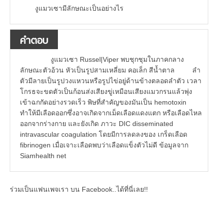
งูแมวเซามีลักษณะเป็นอย่างไร
คำตอบ
งูแมวเซา Russel|Viper พบชุกชุมในภาคกลาง
ลักษณะตัวอ้วน หัวเป็นรูปสามเหลี่ยม คอเล็ก สีน้ำตาล ลำ
ตัวมีลายเป็นรูปวงแหวนหรือรูปไข่อยู่ด้านข้างตลอดลำตัว เวลา
โกรธจะขดตัวเป็นก้อนส่งเสียงขู่เหมือนเสียงแมวกรนแล้วพุ่ง
เข้าฉกกัดอย่างรวดเร็ว พิษที่สำคัญของมันเป็น hemotoxin
ทำให้มีเลือดออกซึ่งอาจเกิดจากเม็ดเลือดแดงแตก หรือเลือดไหล
ออกจากร่างกาย และยังเกิด ภาวะ DIC disseminated
intravascular coagulation โดยมีการลดลงของ เกร็ดเลือด
fibrinogen เมื่อเจาะเลือดพบว่าเลือดแข็งตัวไม่ดี ข้อมูลจาก
Siamhealth net
ร่วมเป็นแฟนเพจเรา บน Facebook..ได้ที่นี่เลย!!