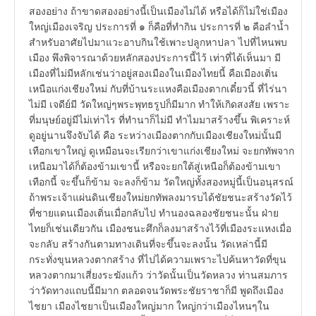
สองอย่าง ถ้าขาดสองอย่างนี้เป็นเมืองไม่ได้ หรือได้ก็ไม่ใช่เมือง
ใหญ่เมืองเจริญ ประการที่ ๑ ก็คือที่ทำกิน ประการที่ ๒ คือลำน้ำ
สำหรับอาศัยไปมาแวะอาบกินใช้เพาะปลูกหาปลา ไปที่ไหนพบ
เมือง พึงพิจารณาด้วยหลักสองประการนี้ไว้ เท่าที่ได้เห็นมา มี
เมืองที่ไม่มีหลักเช่นว่าอยู่สองเมืองในเมืองไทยนี้ คือเมืองเติ่น
เหนือแก่งเชียงใหม่ กับที่บ้านระแหงคือเมืองตากเดี๋ยวนี้ ที่ไร่นา
ไม่มี เจดีย์มี วัดใหญ่ๆพระพุทธรูปก็มีมาก ทำให้เกิดสงสัย เพราะ
ที่มนุษย์อยู่มีไม่เท่าไร ที่ทำนาก็ไม่มี ทำไมมาสร้างขึ้น พิเคราะห์
ดูอยู่นานจึงจับได้ คือ ระหว่างเมืองตากกับเมืองเชียงใหม่นั้นมี
เทือกเขาใหญ่ ดูเหมือนจะเรียกว่าเขาแก่งเชียงใหม่ จะยกทัพจาก
เหนือมาได้ก็ต้องข้ามเขานี้ หรือจะยกใต้สู่เหนือก็ต้องข้ามเขา
เทือกนี้ จะขึ้นก็ข้าม จะลงก็ข้าม วัดใหญ่ทั้งสองหมู่นี้เป็นอนุสรณ์
ถ้าพระเจ้าแผ่นดินเชียงใหม่ยกทัพลงมารบได้ชัยชนะสร้างวัดไว้
ที่ชายแดนเมืองเติ่นเมื่อกลับไป ทำนองฉลองชัยชนะนั้น ฝ่าย
ไทยก็เช่นเดียวกัน เมืองชนะศึกก็ลงมาสร้างไว้ที่เมืองระแหงเมื่อ
จะกลับ สร้างกันตามทางเดินที่จะขึ้นจะลงนั้น วัดเหล่านี้มี
กระทั่งขุนหลวงตากสร้าง ที่ไปได้ความเพราะไปค้นหาวัดที่ขุน
หลวงตากมาเสี่ยงระฆังแก้ว ว่าวัดนั้นเป็นวัดหลวง ท่านสมภาร
ว่าวัดทางแถบนี้มีมาก ตลอดจนวัดพระชัยราชาก็มี พูดถึงเมือง
ไชยา เมืองไชยาเป็นเมืองใหญ่มาก ใหญ่กว่าเมืองไหนๆใน