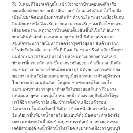
ถึง ในสมัยที่ไชยาเจริญนั้น เข้าใจว่าอ่าวบ้านดอนดงลึก เรือ
ทะเลที่มาค้าขายจากเมืองจีนอาจเข้าไปจอดรับสินค้าได้ไกลฝั่ง
เมืองไชยาจึงเป็นเมืองท่ารับสินค้า ค้าขายในระหว่างเมืองจีนกับ
อินเดียแห่งหนึ่ง จึงเจริญมากและความเจริญของเมืองไชยาอาจ
เสื่อมลงเพราะเหตุว่าอ่าวบ้านดอนตื้นเขินขึ้นก็เป็นได้ อันการ
ขนส่งสินค้าส่งข้ามแหลมมลายูเช่นว่านี้ ยังมีมาจนรัชกาล
สมเด็จพระนารายณ์มหาราชครั้งกรุงศรีอยุธยา สินค้ามาจาก
ยุโรปหรืออินเดีย เอามาขึ้นที่เมืองมริด ขนลงเรือลำเลียงขึ้นทาง
แม่น้ำตะนาวศรีจนสุดทางน้ำ แล้วขนทางบกทางด่านสิงขร
ข้ามมาที่เกาะหลัก แล่นขึ้นมากรุงศรีอยุธยา ถ้าเป็นเวลามีคลื่น
ลม ขนทางบกมาลงเรือที่เมืองเพชรบุรี มีตัวอย่างความขัดข้อง
ของการแล่นเรืออ้อมแหลมมลายูเมื่อรัชกาลพระเจ้าอยู่หัวบรม
โกศ พระเจ้าแผ่นดินลังกาให้ทูตมาขอพระสงฆ์ไทยออกไป
อุปสมบทชาวลังกา ทูตมาด้วยเรือใบของฮอลลันดา ถึงปลาย
แหลมมลายูพลาดมรสุมไปหน่อยหนึ่ง ต้องรออยู่ปีหนึ่งจึงให้ทูต
มาได้อีก ทางที่ชาวอินเดียเข้ามาตั้งบ้านเมืองแล้วสอน
วัฒนธรรมในเมืองไทยนี้ ยังมีทางข้างเหนืออีกทางหนึ่ง จาก
อินเดียมาขึ้นที่ปากน้ำสาลวินอันเป็นที่ตั้งเมืองเมาะลำเลิงหรือ
มะระแหม่งทุกวันนี้ เดินข้ามภูเขาบรรทัดเข้ามาทางด่านพระ
เจดีย์สามองค์ ลงน้ำที่ลำน้ำไทรโยค ลงมาทางเมืองกาญจนบุรี