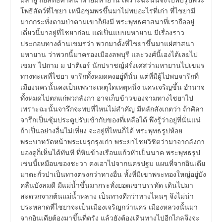
มลายู ถือลัทธิศาสนาฝ่ายมหายาน เพราะฉะนั้นจึงไปพบรูปพระ
โพธิสัตว์ที่ไชยา เหนือชุมพรขึ้นมาไม่พบอะไรที่เก่า ที่ไชยามี
มากกระทั่งตามป่าตามเขาก็ยังมี พระพุทธศาสนาที่เราถืออยู่
เดี๋ยวนี้มาอยู่ที่ไชยาก่อน แต่เป็นแบบมหายาน มีเรื่องราว
ประกอบทางด้านเขมรว่า พวกมาตั้งที่ไชยาขึ้นมาแผ่ศาสนา
มหายาน ว่าพวกนี้มาครองเมืองลพบุรี และวงศ์นี้เองได้เลยไป
เขมร ไปถาม ม ปาติเอร์ นักปราชญ์ฝรั่งเศสว่ามหายานไปเขมร
ทางทะเลที่ไชยา จารึกทั้งหมดคงอยู่ที่นั่น แต่ที่มีผู้ไปพบจารึกที่
เมืองนครนั้นคงเป็นเพราะเหตุใดเหตุหนึ่ง นครเจริญขึ้น อำนาจ
ทั้งหมดไปตกแก่พวกลังกา อาจเก็บข้าวของจามทางไชยาไป
เพราะฉะนั้นจารึกจะพบที่ไหนไม่สำคัญ มีหลักสังเกตว่า ถ้าศิลา
จารึกเป็นซุ้มประตูปรับเข้ากับของที่เหลือได้ พึงรู้ว่าอยู่ที่นั่นแน่
ถ้าเป็นอย่างอื่นไม่เที่ยง จะอยู่ที่ไหนก็ได้ พระพุทธรูปห้อย
พระบาทวัดหน้าพระเมรุกรุงเก่า พระยาไชยวิชิตว่ามาจากลังกา
มองดูก็เห็นได้ทันที ที่หินข้างเรือนแก้วหัวเป็นนาค พระพุทธรูป
เช่นนี้เหมือนของชะวา คงเอาไปจากนครปฐม แผนที่จากอินเดีย
มาตะกั่วป่าเป็นทางตรงกว่าทางอื่น ทั้งที่มีเขาพระทองใหญ่อยู่บัง
คลื่นบังลมดี มีแม่น้ำขึ้นมากระทั่งยอดเขาบรรทัด เดินไปมา
สะดวกจากต้นแม่น้ำหลาง เป็นทางดีกว่าทางไหนๆ จึงไม่น่า
ประหลาดที่ไชยาจะเป็นเมืองเจริญกว่านคร เมืองหลวงนั้นมา
จากอินเดียต้องมาขึ้นที่ตรัง แล้วยังต้องเดินทางไปอีกไกลจึงจะ