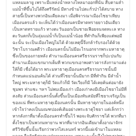
แหลมมลายู เพราะมีแหล่งน้ำหลางไหลมาออกที่นั่น สืบตามลำ
แม่น้ำที่ขึ้นไปได้ถึงศรีรัตน์ มีทางข้ามไปตะกั่วป่าได้สบาย ทาง
สายนี้เป็นทางพวกอินเดียลงมา เมื่อพิจารณาเมืองไชยาเทียบ
เมืองนครแล้ว จะเห็นได้ว่าเมืองนครมีหาดทรายยาวอันเดียว
เป็นหาดทรายแก้ว ทางตะวันออกเป็นชายเฟือยจนจดทะเล ทาง
ตะวันตกก็เป็นลุ่มแม่น้ำก็เป็นแม่น้ำน้อย ที่ทำกินก็เพียงแต่พอมี
ฉะนั้น จะเป็นเมืองใหญ่ไม่ได้ ด้วยเหตุนี้จึงกล้ารับรองได้ด้วย
วิชาโบราณคดีว่า เมืองนครนั้นไม่มีอะไรนอกจากพระมหาธาตุ
ซึ่งเป็นของภายหลัง ตำนานเมืองนครศรีธรรมราชก็ปะปนกับ
ตำนานเมืองแขกมากเต็มที พวกแขกเอาพงศาวดารลังกามาแต่ง
ให้ก็มี เชื่อได้ยาก พระมหาธาตุเมืองนครศรีธรรมราชนั้นมี
กำหนดแน่นอนค้นได้ ส่วนที่ไชยานั้นมีมาก มีที่ทำกิน มีลำน้ำ
ใหญ่ พระมหาธาตุก็มี วัดแก้วก็มี วัดเวียงก็มี ได้เคยค้นต่อมายัง
ชุมพร ท่าแซะ ฯลฯ ไม่พบเมืองเก่า เมืองเก่าคงมีเมืองไชยาไม่มีที่
สงสัย ส่วนเมืองนครนั้นตั้งขึ้นเป็นเมืองทันสมัยที่ไชยาเจริญเป็น
ของแน่ ที่พระมหาธาตุเมืองนครนั้น มีมหาธาตุภายในองค์หนึ่ง
เข้าใจว่าคงเป็นมณฑปองค์เดิมอย่างพระธาตุไชยา แต่เล็กกว่า
หากลังกาที่มาตั้งเมืองนครทำขึ้นไว้ พอจะจับศักราชได้ พวกที่มา
ตั้งไชยาเป็นพวกมหายาน พวกที่มาจากอินเดียมาตั้งอาณาจักร
ศรีวิชัยขึ้นนั้นเรียกว่าพวกไสเลนทร์ พวกนี้แผ่เข้ามาในแหลม