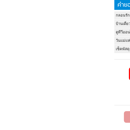
คำยอ
กลอนรัก
บ้านเดี่ย
ดูทีวีออ
วันแม่แห
เช็คพัสดุ