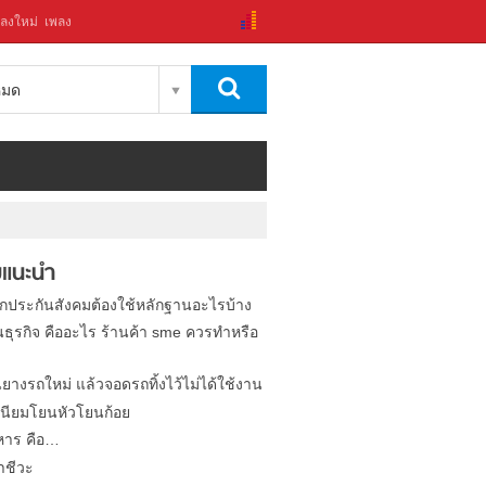
ลงใหม่
เพลง
งหมด
แนะนำ
ิกประกันสังคมต้องใช้หลักฐานอะไรบ้าง
นธุรกิจ คืออะไร ร้านค้า sme ควรทำหรือ
นยางรถใหม่ แล้วจอดรถทิ้งไว้ไม่ได้ใช้งาน
นียมโยนหัวโยนก้อย
หาร คือ…
าชีวะ