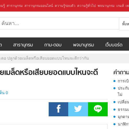
มรู้
สารานุกรม
สารานุกรมออนไลน์
ความรู้รอบตัว
ความรู้ทั่วไป
พจนานุกรม
เกมส์
เพ
ทั้
ีต
สารานุกรม
ถาม-ตอบ
พจนานุกรม
เว็บบอร์ด
ะตอ ปลูกด้วยเมล็ดหรือเสียบยอดแบบไหนจะดีกว่ากัน
วยเมล็ดหรือเสียบยอดแบบไหนจะดี
คำถาม
การเบ
ประกั
ห็น 0
ไม่
เปลี่ย
ธรรมเ
มุกดา
นาฬิก