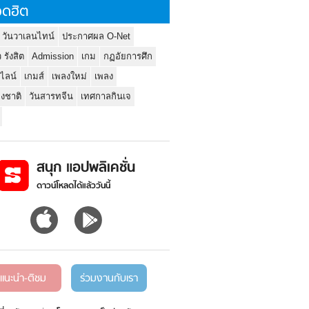
ดฮิต
 วันวาเลนไทน์
ประกาศผล O-Net
ว รังสิต
Admission
เกม
กฏอัยการศึก
นไลน์
เกมส์
เพลงใหม่
เพลง
่งชาติ
วันสารทจีน
เทศกาลกินเจ
สนุก แอปพลิเคชั่น
ดาวน์โหลดได้แล้ววันนี้
แนะนำ-ติชม
ร่วมงานกับเรา