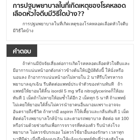
การปฐมพยาบาลในที่เกิดเหตุของโรคหลอด
เลือดหัวใจตีบมีวิธีใดบ้าง??
การปฐมพยาบาลในที่เกิดเหตุของโรคหลอดเลือดหัวใจตีบ
มีวิธีใดบ้าง
คำตอบ
ถ้าท่านมีปัจจัยเสี่ยงต่อการเกิดโรคหลอดเลือดหัวใจตีบและ
มีอาการแน่นหน้าอกดังกล่าวข้างต้นให้ปฏิบัติดังนี้ ให้นั่งหรือ
นอนลง ถ้าอาการแน่นหน้าอกไม่หายใน 2 นาทีรีบโทรหารถ
พยาบาลฉุกเฉิน รีบติดต่อแพทย์ประจำตัวของท่านทันที ถ้า
แพทย์ให้ยาอมใต้ลิ้น isordil 5 mg หรือ nitroglycerineก็ให้อม
ทันที 1 เม็ดถ้าไม่หายให้อมซ้ำได้อีก 2 เม็ดทุก 5 นาที ถ้าแพทย์
ไม่เคยให้ยาอมใต้ลิ้นไม่ควรนำยาคนอื่นมาอมเพราะอาจจะ
อันตรายถึงชีวิต ถ้าหากมี aspirin ก็ให้เคี้ยวและกลืนทันที 1 เม็ด
ติดต่อโรงพยาบาลใกล้บ้าน และตามรถพยาบาล ติดต่อ จส 100
หรือร่วมด้วยช่วยกันเพื่อการจราจรที่คล่องตัว รีบนำส่งโรง
พยาบาล ไม่ควรขับรถเอง ไม่ควรใช้ยาอื่นลองรักษา เวลาทุก
นาทีมีค่า เมื่อถึงห้องฉุกเฉินให้แจ้งแก่แพทย์ทันที่ว่าสงสัยโรค