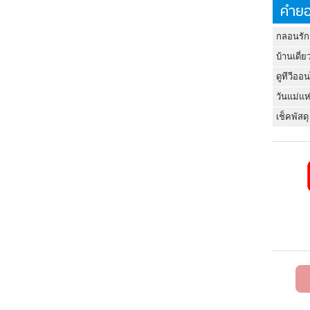
คำยอ
กลอนรัก
บ้านเดี่ย
ดูทีวีออ
วันแม่แห
เช็คพัสดุ