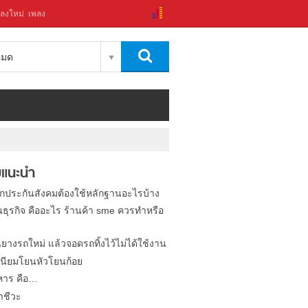
ลงใหม่
เพลง
งหมด
แนะนำ
ิกประกันสังคมต้องใช้หลักฐานอะไรบ้าง
นธุรกิจ คืออะไร ร้านค้า sme ควรทำหรือ
นยางรถใหม่ แล้วจอดรถทิ้งไว้ไม่ได้ใช้งาน
นียมโยนหัวโยนก้อย
หาร คือ…
าชีวะ