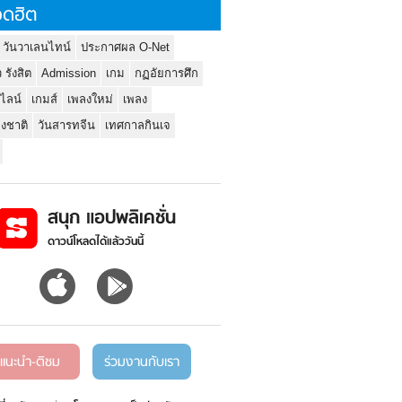
ดฮิต
 วันวาเลนไทน์
ประกาศผล O-Net
ว รังสิต
Admission
เกม
กฏอัยการศึก
นไลน์
เกมส์
เพลงใหม่
เพลง
่งชาติ
วันสารทจีน
เทศกาลกินเจ
สนุก แอปพลิเคชั่น
ดาวน์โหลดได้แล้ววันนี้
แนะนำ-ติชม
ร่วมงานกับเรา