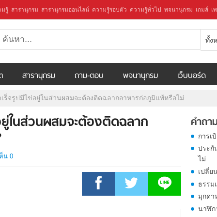
มรู้
สารานุกรม
สารานุกรมออนไลน์
ความรู้รอบตัว
ความรู้ทั่วไป
พจนานุกรม
เกมส์
เพ
ทั้
ีต
สารานุกรม
ถาม-ตอบ
พจนานุกรม
เว็บบอร์ด
ร็จรูปมีไข่อยู่ในส่วนผสมจะต้องติดฉลากอาหารก่อภูมิแพ้หรือไม่
่อยู่ในส่วนผสมจะต้องติดฉลาก
คำถาม
?
การเบ
ประกั
ห็น 0
ไม่
เปลี่ย
ธรรมเ
มุกดา
นาฬิก