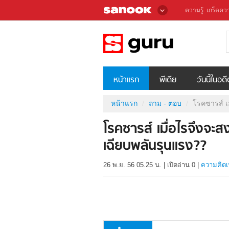
ความรู้
เกร็ดควา
หน้าแรก
พีเดีย
วันนี้ในอด
หน้าแรก
ถาม - ตอบ
โรคซารส์ เ
โรคซารส์ เมื่อไรจึงจะ
เฉียบพลันรุนแรง??
26 พ.ย. 56 05.25 น.
|
เปิดอ่าน
0
|
ความคิดเ