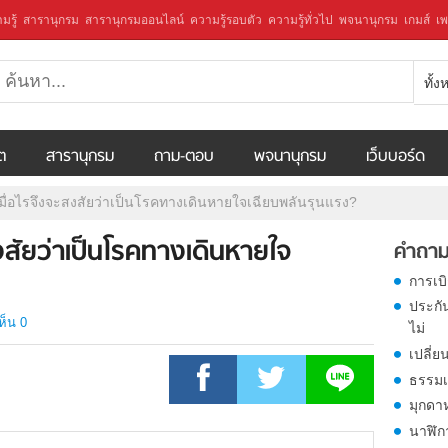
มรู้
สารานุกรม
สารานุกรมออนไลน์
ความรู้รอบตัว
ความรู้ทั่วไป
พจนานุกรม
เกมส์
เพ
ทั้
ีต
สารานุกรม
ถาม-ตอบ
พจนานุกรม
เว็บบอร์ด
มื่อไรจึงจะสงสัยว่าเป็นโรคทางเดินหายใจเฉียบพลันรุนแรง?
สงสัยว่าเป็นโรคทางเดินหายใจ
คำถาม
การเบ
ประกั
ห็น 0
ไม่
เปลี่ย
ธรรมเ
มุกดา
นาฬิก