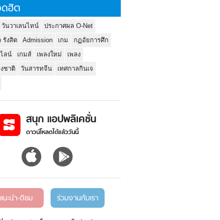
ดฮิต
 วันวาเลนไทน์
ประกาศผล O-Net
ว รังสิต
Admission
เกม
กฏอัยการศึก
นไลน์
เกมส์
เพลงใหม่
เพลง
่งชาติ
วันสารทจีน
เทศกาลกินเจ
สนุก แอปพลิเคชั่น
ดาวน์โหลดได้แล้ววันนี้
แนะนำ-ติชม
ร่วมงานกับเรา