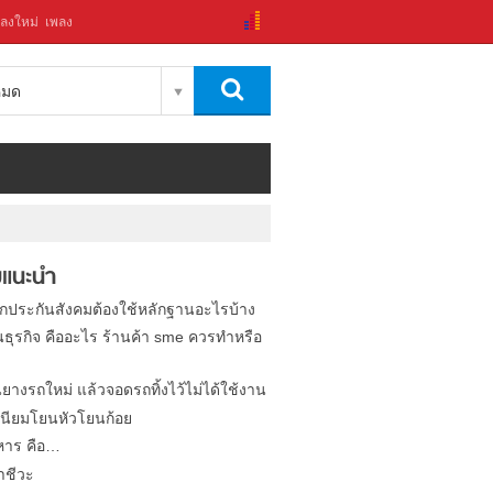
ลงใหม่
เพลง
งหมด
แนะนำ
ิกประกันสังคมต้องใช้หลักฐานอะไรบ้าง
นธุรกิจ คืออะไร ร้านค้า sme ควรทำหรือ
นยางรถใหม่ แล้วจอดรถทิ้งไว้ไม่ได้ใช้งาน
นียมโยนหัวโยนก้อย
หาร คือ…
าชีวะ