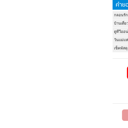
คำยอ
กลอนรัก
บ้านเดี่ย
ดูทีวีออ
วันแม่แห
เช็คพัสดุ