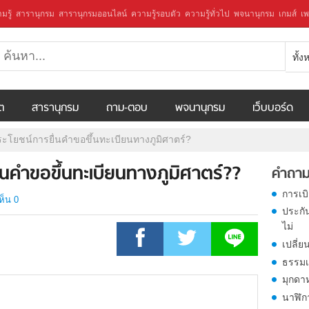
มรู้
สารานุกรม
สารานุกรมออนไลน์
ความรู้รอบตัว
ความรู้ทั่วไป
พจนานุกรม
เกมส์
เพ
ทั้
ีต
สารานุกรม
ถาม-ตอบ
พจนานุกรม
เว็บบอร์ด
ระโยชน์การยื่นคำขอขึ้นทะเบียนทางภูมิศาตร์?
ื่นคำขอขึ้นทะเบียนทางภูมิศาตร์??
คำถาม
การเบ
ห็น 0
ประกั
ไม่
เปลี่ย
ธรรมเ
มุกดา
นาฬิก