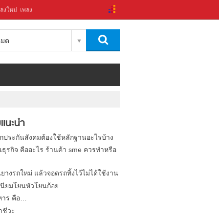
ลงใหม่
เพลง
งหมด
แนะนำ
ิกประกันสังคมต้องใช้หลักฐานอะไรบ้าง
นธุรกิจ คืออะไร ร้านค้า sme ควรทำหรือ
นยางรถใหม่ แล้วจอดรถทิ้งไว้ไม่ได้ใช้งาน
นียมโยนหัวโยนก้อย
หาร คือ…
าชีวะ