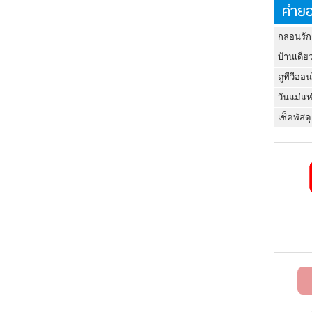
คำยอ
กลอนรัก
บ้านเดี่ย
ดูทีวีออ
วันแม่แห
เช็คพัสดุ