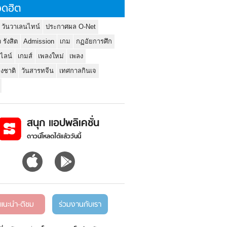
ดฮิต
 วันวาเลนไทน์
ประกาศผล O-Net
ว รังสิต
Admission
เกม
กฏอัยการศึก
นไลน์
เกมส์
เพลงใหม่
เพลง
่งชาติ
วันสารทจีน
เทศกาลกินเจ
สนุก แอปพลิเคชั่น
ดาวน์โหลดได้แล้ววันนี้
แนะนำ-ติชม
ร่วมงานกับเรา