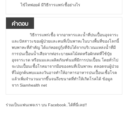
ไข้ไทฟอยด์ มีวิธีการแพร่เชื้อย่างไร
คำตอบ
วิธีการแพร่เชื้อ จากอาหารและน้ำที่ปนเปื้อนอุจจาระ
และปัสสาวะของผู้ป่วยและคนที่เป็นพาหะในบางพื้นที่ของโลกนี้
พบพาหะที่สำคัญ ได้แก่หอยปูกุ้งที่จับได้จากบริเวณแหล่งน้ำที่มี
การปนเปื้อนน้ำเสียจากท่อระบายผลไม้สดหรือผักสดที่ใช้ปุ๋ย
อุจจาระรด หรือนมและผลิตภัณฑ์นมที่มีการปนเปื้อน โดยทั่วไป
จะปนเปื้อนเชื้อโรคมาจากมือของคนที่เป็นพาหะ ตลอดจนผู้ป่วย
ที่ไม่ถูกค้นพบแมลงวันอาจทำให้อาหารอาหารปนเปื้อนเชื้อโรค
แล้วเพิ่มจำนวนมากขึ้นจนถึงขนาดที่ทำให้เกิดโรคได้ ข้อมูล
จาก Siamhealth net
ร่วมเป็นแฟนเพจเรา บน Facebook..ได้ที่นี่เลย!!