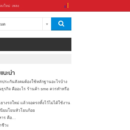
ลงใหม่
เพลง
งหมด
แนะนำ
ิกประกันสังคมต้องใช้หลักฐานอะไรบ้าง
นธุรกิจ คืออะไร ร้านค้า sme ควรทำหรือ
นยางรถใหม่ แล้วจอดรถทิ้งไว้ไม่ได้ใช้งาน
นียมโยนหัวโยนก้อย
หาร คือ…
าชีวะ