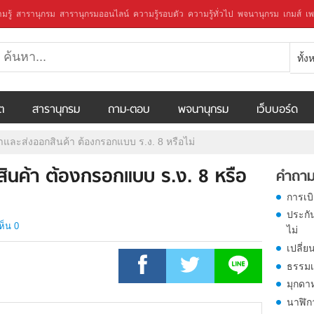
มรู้
สารานุกรม
สารานุกรมออนไลน์
ความรู้รอบตัว
ความรู้ทั่วไป
พจนานุกรม
เกมส์
เพ
ทั้
ีต
สารานุกรม
ถาม-ตอบ
พจนานุกรม
เว็บบอร์ด
้าและส่งออกสินค้า ต้องกรอกแบบ ร.ง. 8 หรือไม่
กสินค้า ต้องกรอกแบบ ร.ง. 8 หรือ
คำถาม
การเบ
ประกั
ห็น 0
ไม่
เปลี่ย
ธรรมเ
มุกดา
นาฬิก