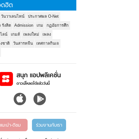
ดฮิต
 วันวาเลนไทน์
ประกาศผล O-Net
ว รังสิต
Admission
เกม
กฏอัยการศึก
นไลน์
เกมส์
เพลงใหม่
เพลง
่งชาติ
วันสารทจีน
เทศกาลกินเจ
สนุก แอปพลิเคชั่น
ดาวน์โหลดได้แล้ววันนี้
แนะนำ-ติชม
ร่วมงานกับเรา