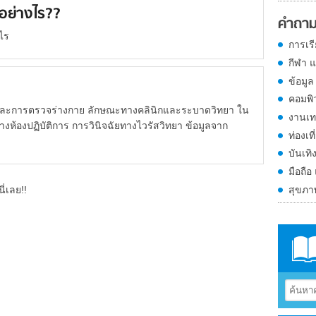
คอย่างไร??
คำถาม
ไร
การเร
กีฬา 
ข้อมูล
คอมพิ
ติและการตรวจร่างกาย ลักษณะทางคลินิกและระบาดวิทยา ใน
งานเท
้องปฏิบัติการ การวินิจฉัยทางไวรัสวิทยา ข้อมูลจาก
ท่องเที
บันเทิ
มือถือ
สุขภ
ี่เลย!!