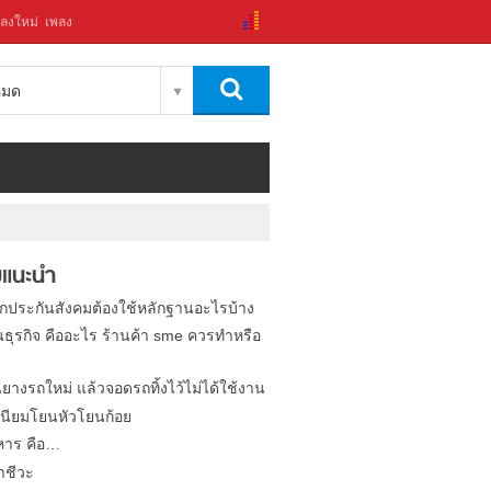
ลงใหม่
เพลง
งหมด
แนะนำ
ิกประกันสังคมต้องใช้หลักฐานอะไรบ้าง
นธุรกิจ คืออะไร ร้านค้า sme ควรทำหรือ
นยางรถใหม่ แล้วจอดรถทิ้งไว้ไม่ได้ใช้งาน
นียมโยนหัวโยนก้อย
หาร คือ…
าชีวะ