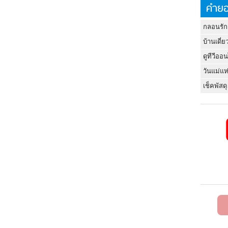
คำยอ
กลอนรัก
บ้านเดี่ย
ดูทีวีออ
วันแม่แห
เช็คพัสดุ