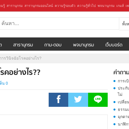
มรู้
สารานุกรม
สารานุกรมออนไลน์
ความรู้รอบตัว
ความรู้ทั่วไป
พจนานุกรม
เกมส์
เพ
ทั้
ีต
สารานุกรม
ถาม-ตอบ
พจนานุกรม
เว็บบอร์ด
การวินิจฉัยโรคอย่างไร?
โรคอย่างไร??
คำถาม
การเบ
ห็น 0
ประกั
ไม่
เปลี่ย
ธรรมเ
มุกดา
นาฬิก