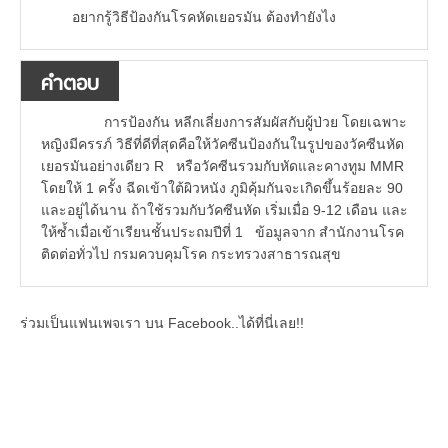
อยากรู้วิธีป้องกันโรคหัดเยอรมัน ต้องทำยังไง
คำตอบ
การป้องกัน หลีกเลี่ยงการสัมผัสกับผู้ป่วย โดยเฉพาะ
หญิงมีครรภ์ วิธีที่ดีที่สุดคือให้วัคซีนป้องกันในรูปของวัคซีนหัด
เยอรมันอย่างเดียว R หรือวัคซีนรวมกับหัดและคางทูม MMR
โดยให้ 1 ครั้ง ฉีดเข้าใต้ผิวหนัง ภูมิคุ้มกันจะเกิดขึ้นร้อยละ 90
และอยู่ได้นาน ถ้าใช้รวมกับวัคซีนหัด เริ่มเมื่อ 9-12 เดือน และ
ให้ซ้ำเมื่อเข้าเรียนชั้นประถมปีที่ 1 ข้อมูลจาก สำนักงานโรค
ติดต่อทั่วไป กรมควบคุมโรค กระทรวงสาธารณสุข
ร่วมเป็นแฟนเพจเรา บน Facebook..ได้ที่นี่เลย!!