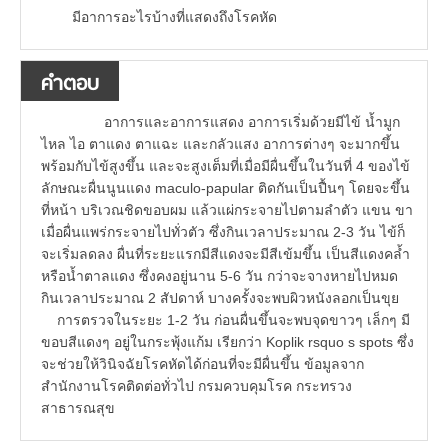
มีอาการอะไรบ้างที่แสดงถึงโรคหัด
คำตอบ
อาการและอาการแสดง อาการเริ่มด้วยมีไข้ น้ำมูก
ไหล ไอ ตาแดง ตาแฉะ และกลัวแสง อาการต่างๆ จะมากขึ้น
พร้อมกับไข้สูงขึ้น และจะสูงเต็มที่เมื่อมีผื่นขึ้นในวันที่ 4 ของไข้
ลักษณะผื่นนูนแดง maculo-papular ติดกันเป็นปื้นๆ โดยจะขึ้น
ที่หน้า บริเวณชิดขอบผม แล้วแผ่กระจายไปตามลำตัว แขน ขา
เมื่อผื่นแพร่กระจายไปทั่วตัว ซึ่งกินเวลาประมาณ 2-3 วัน ไข้ก็
จะเริ่มลดลง ผื่นที่ระยะแรกมีสีแดงจะมีสีเข้มขึ้น เป็นสีแดงคล้ำ
หรือน้ำตาลแดง ซึ่งคงอยู่นาน 5-6 วัน กว่าจะจางหายไปหมด
กินเวลาประมาณ 2 สัปดาห์ บางครั้งจะพบผิวหนังลอกเป็นขุย
การตรวจในระยะ 1-2 วัน ก่อนผื่นขึ้นจะพบจุดขาวๆ เล็กๆ มี
ขอบสีแดงๆ อยู่ในกระพุ้งแก้ม เรียกว่า Koplik rsquo s spots ซึ่ง
จะช่วยให้วินิจฉัยโรคหัดได้ก่อนที่จะมีผื่นขึ้น ข้อมูลจาก
สำนักงานโรคติดต่อทั่วไป กรมควบคุมโรค กระทรวง
สาธารณสุข