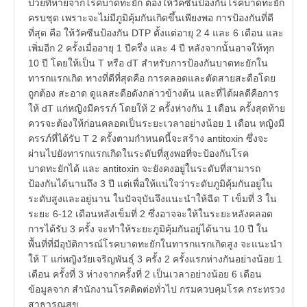
ป่วยที่หายจากโรคบาดทะยัก ต้องให้วัคซีนป้องกันโรคบาดทะยัก
ครบชุด เพราะจะไม่มีภูมิคุ้มกันเกิดขึ้นเพียงพอ การป้องกันที่ดี
ที่สุด คือ ให้วัคซีนป้องกัน DTP ตั้งแต่อายุ 2 4 และ 6 เดือน และ
เพิ่มอีก 2 ครั้งเมื่ออายุ 1 ปีครึ่ง และ 4 ปี หลังจากนั้นอาจให้ทุก
10 ปี โดยให้เป็น T หรือ dT สำหรับการป้องกันบาดทะยักใน
ทารกแรกเกิด ทางที่ดีที่สุดคือ การคลอดและตัดสายสะดือโดย
ถูกต้อง สะอาด ดูแลสะดือดังกล่าวข้างต้น และที่ได้ผลดีคือการ
ให้ dT แก่หญิงมีครรภ์ โดยให้ 2 ครั้งห่างกัน 1 เดือน ครั้งสุดท้าย
ควรจะต้องให้ก่อนคลอดเป็นระยะเวลาอย่างน้อย 1 เดือน หญิงมี
ครรภ์ที่ได้รับ T 2 ครั้งตามกำหนดนี้จะสร้าง antitoxin ซึ่งจะ
ผ่านไปยังทารกแรกเกิดในระดับที่สูงพอที่จะป้องกันโรค
บาดทะยักได้ และ antitoxin จะยังคงอยู่ในระดับที่สามารถ
ป้องกันได้นานถึง 3 ปี แต่เพื่อให้แน่ใจว่าระดับภูมิคุ้มกันอยู่ใน
ระดับสูงและอยู่นาน ในปัจจุบันจึงแนะนำให้ฉีด T เข็มที่ 3 ใน
ระยะ 6-12 เดือนหลังเข็มที่ 2 ซึ่งอาจจะให้ในระยะหลังคลอด
การได้รับ 3 ครั้ง จะทำให้ระยะภูมิคุ้มกันอยู่ได้นาน 10 ปี ใน
พื้นที่ที่มีอุบัติการณ์โรคบาดทะยักในทารกแรกเกิดสูง จะแนะนำ
ให้ T แก่หญิงวัยเจริญพันธุ์ 3 ครั้ง 2 ครั้งแรกห่างกันอย่างน้อย 1
เดือน ครั้งที่ 3 ห่างจากครั้งที่ 2 เป็นเวลาอย่างน้อย 6 เดือน
ข้อมูลจาก สำนักงานโรคติดต่อทั่วไป กรมควบคุมโรค กระทรวง
สาธารณสุข