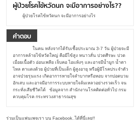
ผู้ป่วยโรคไข้หวัดนก จะมีอาการอย่างไร??
ผู้ป่วยโรคไข้หวัดนก จะมีอาการอย่างไร
คำตอบ
ในคน หลังจากได้รับเชื้อประมาณ 3-7 วัน ผู้ป่วยจะมี
อาการคล้ายไข้หวัดใหญ่ คือมีไข้สูง หนาวสั่น ปวดศีรษะ ปวด
เมื่อยเนื้อตัว อ่อนเพลีย เจ็บคอ ไอแห้งๆ และอาจมีน้ำมูก น้ำตา
ไหล ตาแดงด้วย ผู้ป่วยที่เป็นเด็ก ผู้สูงอายุ หรือผู้มีโรคประจำตัว
อาจป่วยรุนแรง เกิดอาการหายใจลำบากหรือหอบ จากปอดบวม
อักเสบ และอาจมีอาการระบบหายใจล้มเหลวอย่างรวดเร็ว จน
กระทั่งเสียชีวิตได้ ข้อมูลจาก สำนักงานโรคติดต่อทั่วไป กรม
ควบคุมโรค กระทรวงสาธารณสุข
ร่วมเป็นแฟนเพจเรา บน Facebook..ได้ที่นี่เลย!!