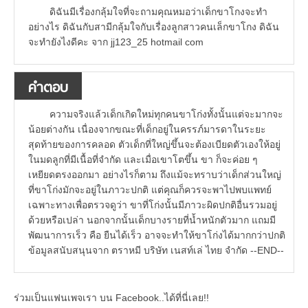
ดิฉันมีเรื่องกลุ้มใจที่จะถามคุณหมอว่าเด็กขาโกงจะทำ
อย่างไร ดิฉันกับสามีกลุ้มใจกับเรื่องลูกสาวคนเล็กขาโกง ดิฉัน
จะทำยังไงดีคะ จาก jj123_25 hotmail com
คำตอบ
ความจริงแล้วเด็กเกิดใหม่ทุกคนขาโก่งทั้งนั้นแต่จะมากจะ
น้อยต่างกัน เนื่องจากขณะที่เด็กอยู่ในครรภ์มารดาในระยะ
สุดท้ายของการคลอด ตัวเด็กที่ใหญ่ขึ้นจะต้องเบียดตัวเองให้อยู่
ในมดลูกที่มีเนื้อที่จำกัด และเมื่อเขาโตขึ้น ขา ก็จะค่อย ๆ
เหยียดตรงออกมา อย่างไรก็ตาม ถึงแม้จะทราบว่าเด็กส่วนใหญ่
ที่ขาโก่งมักจะอยู่ในภาวะปกติ แต่คุณก็ควรจะพาไปพบแพทย์
เฉพาะทางเพื่อตรวจดูว่า ขาที่โก่งนั้นมีภาวะผิดปกติอื่นรวมอยู่
ด้วยหรือเปล่า นอกจากนั้นเด็กบางรายที่น้ำหนักตัวมาก แถมมี
พัฒนาการเร็ว คือ ยืนได้เร็ว อาจจะทำให้ขาโก่งได้มากกว่าปกติ
ข้อมูลสนับสนุนจาก ตราหมี บริษัท เนสท์เล่ ไทย จำกัด --END--
ร่วมเป็นแฟนเพจเรา บน Facebook..ได้ที่นี่เลย!!