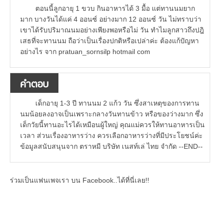
ตอนนี้ลูกอายุ 1 ขวบ กินอาหารได้ 3 มื้อ แต่ทานนมยาก
มาก บางวันได้แค่ 4 ออนซ์ อย่างมาก 12 ออนซ์ วัน ไม่ทราบว่า
เขาได้รับปริมาณนมอย่างเพียงพอหรือไม่ วัน ทำไมลูกสาวถึงปฎิ
เสธที่จะทานนม ถือว่าเป็นเรื่องปกติหรือเปล่าค่ะ ต้องแก้ปัญหา
อย่างไร จาก pratuan_sornsilp hotmail com
คำตอบ
เด็กอายุ 1-3 ปี ทานนม 2 แก้ว วัน ซึ่งสาเหตุของการทาน
นมน้อยลงอาจเป็นเพราะกลางวันทานข้าว หรือของว่างมาก ซึ่ง
เด็กวัยนี้ทานอะไรได้เหมือนผู้ใหญ่ คุณแม่ควรให้ทานอาหารเป็น
เวลา ส่วนเรื่องอาหารว่าง ควรเลือกอาหารว่างที่มีประโยชน์ค่ะ
ข้อมูลสนับสนุนจาก ตราหมี บริษัท เนสท์เล่ ไทย จำกัด --END--
ร่วมเป็นแฟนเพจเรา บน Facebook..ได้ที่นี่เลย!!