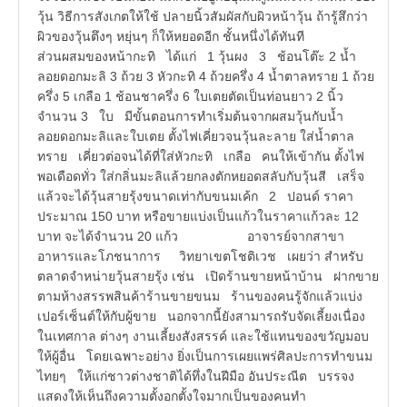
วุ้น วิธีการสังเกตให้ใช้ ปลายนิ้วสัมผัสกับผิวหน้าวุ้น ถ้ารู้สึกว่า
ผิวของวุ้นตึงๆ หยุ่นๆ ก็ให้หยอดอีก ชั้นหนึ่งได้ทันที
ส่วนผสมของหน้ากะทิ ได้แก่ 1 วุ้นผง 3 ช้อนโต๊ะ 2 น้ำ
ลอยดอกมะลิ 3 ถ้วย 3 หัวกะทิ 4 ถ้วยครึ่ง 4 น้ำตาลทราย 1 ถ้วย
ครึ่ง 5 เกลือ 1 ช้อนชาครึ่ง 6 ใบเตยตัดเป็นท่อนยาว 2 นิ้ว
จำนวน 3 ใบ มีขั้นตอนการทำเริ่มต้นจากผสมวุ้นกับน้ำ
ลอยดอกมะลิและใบเตย ตั้งไฟเคี่ยวจนวุ้นละลาย ใส่น้ำตาล
ทราย เคี่ยวต่อจนได้ที่ใส่หัวกะทิ เกลือ คนให้เข้ากัน ตั้งไฟ
พอเดือดทั่ว ใส่กลิ่นมะลิแล้วยกลงตักหยอดสลับกับวุ้นสี เสร็จ
แล้วจะได้วุ้นสายรุ้งขนาดเท่ากับขนมเค้ก 2 ปอนด์ ราคา
ประมาณ 150 บาท หรือขายแบ่งเป็นแก้วในราคาแก้วละ 12
บาท จะได้จำนวน 20 แก้ว อาจารย์จากสาขา
อาหารและโภชนาการ วิทยาเขตโชติเวช เผยว่า สำหรับ
ตลาดจำหน่ายวุ้นสายรุ้ง เช่น เปิดร้านขายหน้าบ้าน ฝากขาย
ตามห้างสรรพสินค้าร้านขายขนม ร้านของคนรู้จักแล้วแบ่ง
เปอร์เซ็นต์ให้กับผู้ขาย นอกจากนี้ยังสามารถรับจัดเลี้ยงเนื่อง
ในเทศกาล ต่างๆ งานเลี้ยงสังสรรค์ และใช้แทนของขวัญมอบ
ให้ผู้อื่น โดยเฉพาะอย่าง ยิ่งเป็นการเผยแพร่ศิลปะการทำขนม
ไทยๆ ให้แก่ชาวต่างชาติได้ทึ่งในฝีมือ อันประณีต บรรจง
แสดงให้เห็นถึงความตั้งอกตั้งใจมากเป็นของคนทำ