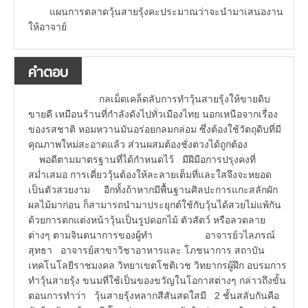
แผนการตลาดวุ้นสายรุ้งคะประมาณว่าจะนำมาเสนองาน
ให้อาจาย์
คำตอบ
กลเม็ดเคล็ดลับการทำวุ้นสายรุ้งให้ขายดิบ
ขายดี เหมือนร้านที่กำลังดังไปทั่วเมืองไทย นอกเหนือจากเรื่อง
ของรสชาติ หอมหวานมันอร่อยกลมกล่อม ซึ่งต้องใช้วัตถุดิบที่มี
คุณภาพใหม่สะอาดแล้ว ส่วนผสมต้องชั่งตวงได้ถูกต้อง
พอดีตามมาตรฐานที่ได้กำหนดไว้ มีฝีมือการปรุงคงที่
สม่ำเสมอ การเคี่ยววุ้นต้องให้ละลายเต็มที่และใสจึงจะหยอด
เป็นตัวสวยงาม อีกทั้งถ้าหากมีพื้นฐานศิลปะการแกะสลักผัก
ผลไม้มาก่อน ก็สามารถนำมาประยุกต์ใช้กับวุ้นได้สวยไม่แพ้กัน
ด้วยการตกแต่งหน้าวุ้นเป็นรูปดอกไม้ ตัวสัตว์ หรือลวดลาย
ต่างๆ ตามจินตนาการของผู้ทำ อาจารย์วไลภรณ์
สุทธา อาจารย์สาขาวิชาอาหารและ โภชนาการ สถาบัน
เทคโนโลยีราชมงคล วิทยาเขตโชติเวช วิทยากรผู้ฝึก อบรมการ
ทำวุ้นสายรุ้ง ขนมที่ใช้เป็นของขวัญในโอกาสต่างๆ กล่าวถึงขั้น
ตอนการทำว่า วุ้นสายรุ้งหลากสีสันสดใสมี 2 ชั้นสลับกันคือ