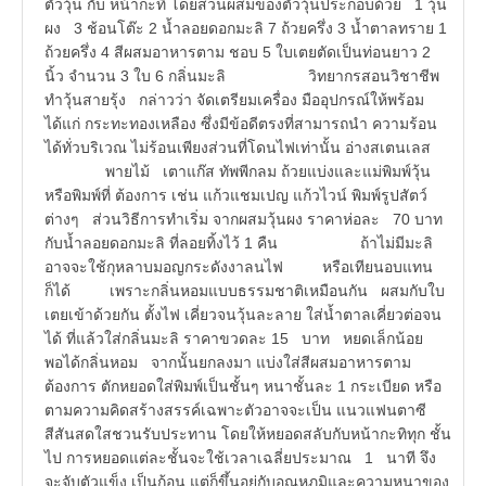
ตัววุ้น กับ หน้ากะทิ โดยส่วนผสมของตัววุ้นประกอบด้วย 1 วุ้น
ผง 3 ช้อนโต๊ะ 2 น้ำลอยดอกมะลิ 7 ถ้วยครึ่ง 3 น้ำตาลทราย 1
ถ้วยครึ่ง 4 สีผสมอาหารตาม ชอบ 5 ใบเตยตัดเป็นท่อนยาว 2
นิ้ว จำนวน 3 ใบ 6 กลิ่นมะลิ วิทยากรสอนวิชาชีพ
ทำวุ้นสายรุ้ง กล่าวว่า จัดเตรียมเครื่อง มืออุปกรณ์ให้พร้อม
ได้แก่ กระทะทองเหลือง ซึ่งมีข้อดีตรงที่สามารถนำ ความร้อน
ได้ทั่วบริเวณ ไม่ร้อนเพียงส่วนที่โดนไฟเท่านั้น อ่างสเตนเลส
พายไม้ เตาแก๊ส ทัพพีกลม ถ้วยแบ่งและแม่พิมพ์วุ้น
หรือพิมพ์ที่ ต้องการ เช่น แก้วแชมเปญ แก้วไวน์ พิมพ์รูปสัตว์
ต่างๆ ส่วนวิธีการทำเริ่ม จากผสมวุ้นผง ราคาห่อละ 70 บาท
กับน้ำลอยดอกมะลิ ที่ลอยทิ้งไว้ 1 คืน ถ้าไม่มีมะลิ
อาจจะใช้กุหลาบมอญกระดังงาลนไฟ หรือเทียนอบแทน
ก็ได้ เพราะกลิ่นหอมแบบธรรมชาติเหมือนกัน ผสมกับใบ
เตยเข้าด้วยกัน ตั้งไฟ เคี่ยวจนวุ้นละลาย ใส่น้ำตาลเคี่ยวต่อจน
ได้ ที่แล้วใส่กลิ่นมะลิ ราคาขวดละ 15 บาท หยดเล็กน้อย
พอได้กลิ่นหอม จากนั้นยกลงมา แบ่งใส่สีผสมอาหารตาม
ต้องการ ตักหยอดใส่พิมพ์เป็นชั้นๆ หนาชั้นละ 1 กระเบียด หรือ
ตามความคิดสร้างสรรค์เฉพาะตัวอาจจะเป็น แนวแฟนตาซี
สีสันสดใสชวนรับประทาน โดยให้หยอดสลับกับหน้ากะทิทุก ชั้น
ไป การหยอดแต่ละชั้นจะใช้เวลาเฉลี่ยประมาณ 1 นาที จึง
จะจับตัวแข็ง เป็นก้อน แต่ก็ขึ้นอยู่กับอุณหภูมิและความหนาของ