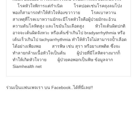
โรคหัวใจพิการแต่กำเนิด โรคปอดเช่นโรคถุงลมโป่ง
พองก็สามารถทำให้หัวใจห้องขวาวาย โรคเบาหวาน
สาเหตุที่โรคเบาหวานมักจะมีโรคหัวใจคือผู้ป่วยมักจะอ้วน
ความดันโลหิตสูง และไขมันในเลือดสูง หัวใจเต้นผิดปกติ
อาจจะเต้นผิดจังหวะ หรือเต้นช้าเกินไป bradyarrhythmia หรือ
เต้นเร็วเกินไป tachyarrhythmia ทำให้หัวใจไม่สามารถป้ำเลือด
ได้อย่างเพียงพอ สารพิษ เช่น สุรา หรือยาเสพติด ซึ่งจะ
ทำลายกล้ามเนื้อหัวใจเป็นต้น ผู้ป่วยที่มีโลหิตจางมากก็
ทำให้เกิดหัวใจวาย ผู้ป่วยคอพอกเป็นพิษ ข้อมูลจาก
Siamhealth net
ร่วมเป็นแฟนเพจเรา บน Facebook..ได้ที่นี่เลย!!