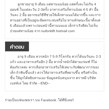
ลูกชายอายุ 9 เดือน แต่ทานนมน้อย แค่ครั้งละไม่เกิน 4
ออนซ์ ในแต่ละวัน 2-3ครั้ง อาหารเสริมก็ทานน้อย 4-5 คำ มื้อ
วันละ 2 มื้อ อยากขอวิธีที่ช่วยให้เด็กทานนมได้มากขึ้น และการ
ทานอย่างที่เป็นอยู่จะมีผลกระทบหรือไม่ ทานลักษณะนี้มาตั้งแต่
6 เดือนแล้วเพราะก่อนหน้านี้ทานนมแม่ เด็กร่าเริงดีค่ะไม่เจ็บ
ป่วยแต่ทานน้อย จาก nuiforklift hotmail com
คำตอบ
อายุ 9 เดือน ควรหนัก 7 5-9 กิโลกรัม ควรได้นมวันละ 2-3
แก้ว และอาหารเสริมอีก 2 มื้อ หากน้ำหนักได้ตามเกณฑ์ ก็ไม่
ต้องกังวลค่ะ ควรเลือกอาหารเสริมให้เหมาะกับพัฒนาการของ
เด็ก ถ้าฟันขึ้นแล้ว ควรให้อาหารเสริมที่หยาบขึ้น หรือทำเป็น
ชิ้น ให้ลูกได้หยิบทานเอง ข้อมูลสนับสนุนจาก ตราหมี บริษัท
เนสท์เล่ ไทย จำกัด --END--
ร่วมเป็นแฟนเพจเรา บน Facebook..ได้ที่นี่เลย!!