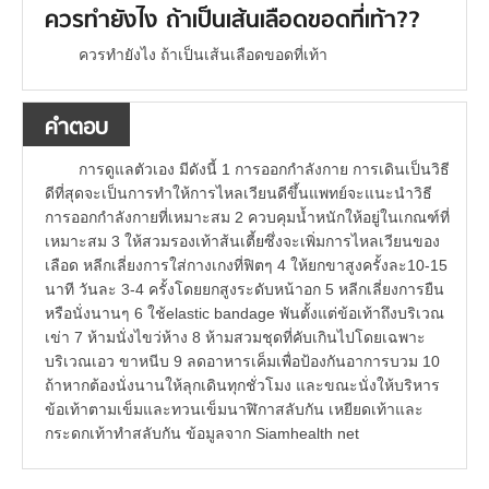
ควรทำยังไง ถ้าเป็นเส้นเลือดขอดที่เท้า??
ควรทำยังไง ถ้าเป็นเส้นเลือดขอดที่เท้า
คำตอบ
การดูแลตัวเอง มีดังนี้ 1 การออกกำลังกาย การเดินเป็นวิธี
ดีที่สุดจะเป็นการทำให้การไหลเวียนดีขึ้นแพทย์จะแนะนำวิธี
การออกกำลังกายที่เหมาะสม 2 ควบคุมน้ำหนักให้อยู่ในเกณฑ์ที่
เหมาะสม 3 ให้สวมรองเท้าส้นเตี้ยซึ่งจะเพิ่มการไหลเวียนของ
เลือด หลีกเลี่ยงการใส่กางเกงที่ฟิตๆ 4 ให้ยกขาสูงครั้งละ10-15
นาที วันละ 3-4 ครั้งโดยยกสูงระดับหน้าอก 5 หลีกเลี่ยงการยืน
หรือนั่งนานๆ 6 ใช้elastic bandage พันตั้งแต่ข้อเท้าถึงบริเวณ
เข่า 7 ห้ามนั่งไขว่ห้าง 8 ห้ามสวมชุดที่คับเกินไปโดยเฉพาะ
บริเวณเอว ขาหนีบ 9 ลดอาหารเค็มเพื่อป้องกันอาการบวม 10
ถ้าหากต้องนั่งนานให้ลุกเดินทุกชั่วโมง และขณะนั่งให้บริหาร
ข้อเท้าตามเข็มและทวนเข็มนาฬิกาสลับกัน เหยียดเท้าและ
กระดกเท้าทำสลับกัน ข้อมูลจาก Siamhealth net