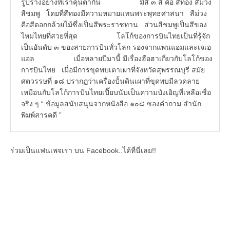
รูปร่างอย่างที่เราคุ้นตากัน มีสี ๓ สี คือ สีทอง สีม่วง
สีชมพู โดยที่สีทองมีความหมายแทนพระพุทธศาสนา สีม่วง
คือสีดอกกล้วยไม้ซึ่งเป็นสีพระราชทาน ส่วนสีชมพูเป็นสีของ
ไหมไทยที่สวยที่สุด โลโก้ของการบินไทยเป็นที่รู้จัก
เป็นอันดับ ๓ ของสายการบินทั่วโลก รองจากแพนแอมและเจเอ
แอล เมื่อหลายปีมานี้ มีเรื่องฮือฮาเกี่ยวกับโลโก้ของ
การบินไทย เมื่อมีการขุดพบเตาเผาที่จังหวัดสุพรรณบุรี สมัย
ศตวรรษที่ ๑๘ ปรากฏว่าเครื่องปั้นดินเผาที่ขุดพบมีลวดลาย
เหมือนกับโลโก้การบินไทยเปี๊ยบนับเป็นความบังเอิญที่เหลือเชื่อ
จริง ๆ “ ข้อมูลสนับสนุนจากหนังสือ ๑๐๘ ซองคำถาม สำนัก
พิมพ์สารคดี ”
ร่วมเป็นแฟนเพจเรา บน Facebook..ได้ที่นี่เลย!!