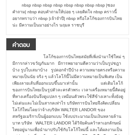
nbsp nbsp nbsp nbsp nbsp nbsp nbsp nbsp |ซอง
คำถาม| nbsp ตอบคำถามให้บ่อย ๆ เลยติดใจ nbsp คราวนี้
อยากทราบว่า nbsp |เจ้าจำปี| nbsp หรือโลโก้ของการบินไทย
น่ะ มีความเป็นมาอย่างไร นฤมล ราชบุรี
คำตอบ
โลโก้ของการบินไทยสมัยที่เพิ่งนำมาใช้ใหม่ ๆ
มีการกล่าวขวัญกันมาก มีการพยายามตีความว่าเป็นรูปชฎา
บ้าง รูปใบเสมาบ้าง รูปดอกจำปีบ้าง ความหมายตรงหรือความ
หมายเป็นนัย จริง ๆ แล้วโลโก้นี้ไม่มีความหมายเป็นพิเศษ เป็น
เพียงลายเส้นที่ออกแบบขึ้นมาเท่านั้น แต่เดิมโลโก้
ของการบินไทยเป็นรูปตัวละครตัวพระ เวลาเครื่องหมายนี้ติดอยู่
ที่หางเครื่องบินจึงดูแปลก ๆ เหมือนตัวพระใช้สีข้างเหาะทั้งยังดู
ไม่เด่นและไม่เป็นสากลเท่าไร บริษัทการบินไทยจึงคิดเปลี่ยน
โลโก้ใหม่โดยว่าจ้างบริษัท WALTER LANDOR ของ
สหรัฐอเมริกาเป็นผู้ออกแบบ ใช้งบประมาณเป็นเงินหลายล้าน
บาท บริษัท WALTER LANDOR ได้วิจัยค้นคว้าหาเอกลักษณ์
ไทยอยู่นานเพื่อนำมาปรับใช้กับโลโก้ใหม่นี้ และได้ผลงานเป็น