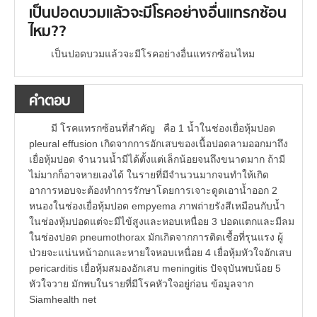
เป็นปอดบวมแล้วจะมีโรคอย่างอื่นแทรกซ้อน
ไหม??
เป็นปอดบวมแล้วจะมีโรคอย่างอื่นแทรกซ้อนไหม
คำตอบ
มี โรคแทรกซ้อนที่สำคัญ คือ 1 น้ำในช่องเยื่อหุ้มปอด
pleural effusion เกิดจากการอักเสบของเนื้อปอดลามออกมาถึง
เยื่อหุ้มปอด จำนวนน้ำมีได้ตั้งแต่เล็กน้อยจนถึงขนาดมาก ถ้ามี
ไม่มากก็อาจหายเองได้ ในรายที่มีจำนวนมากจนทำให้เกิด
อาการหอบจะต้องทำการรักษาโดยการเจาะดูดเอาน้ำออก 2
หนองในช่องเยื่อหุ้มปอด empyema ภาพถ่ายรังสีเหมือนกับน้ำ
ในช่องหุ้มปอดแต่จะมีไข้สูงและหอบเหนื่อย 3 ปอดแตกและมีลม
ในช่องปอด pneumothorax มักเกิดจากการติดเชื้อที่รุนแรง ผู้
ป่วยจะแน่นหน้าอกและหายใจหอบเหนื่อย 4 เยื่อหุ้มหัวใจอักเสบ
pericarditis เยื่อหุ้มสมองอักเสบ meningitis ปัจจุบันพบน้อย 5
หัวใจวาย มักพบในรายที่มีโรคหัวใจอยู่ก่อน ข้อมูลจาก
Siamhealth net