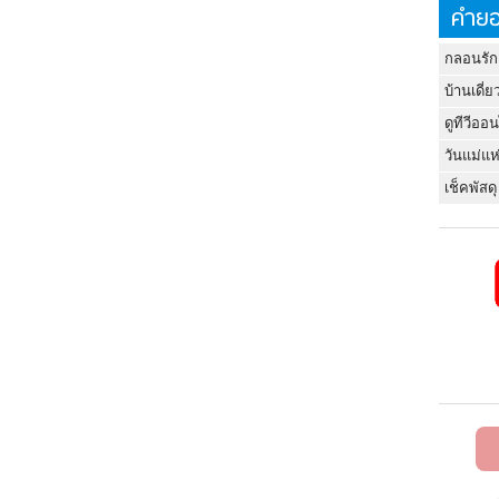
คำยอ
กลอนรัก
บ้านเดี่ย
ดูทีวีออ
วันแม่แห
เช็คพัสดุ