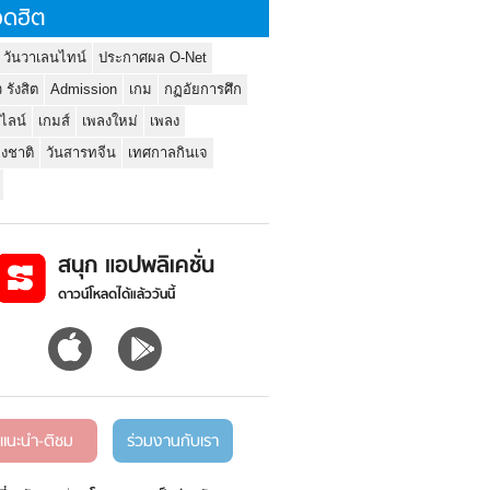
ดฮิต
 วันวาเลนไทน์
ประกาศผล O-Net
ว รังสิต
Admission
เกม
กฏอัยการศึก
นไลน์
เกมส์
เพลงใหม่
เพลง
่งชาติ
วันสารทจีน
เทศกาลกินเจ
สนุก แอปพลิเคชั่น
ดาวน์โหลดได้แล้ววันนี้
แนะนำ-ติชม
ร่วมงานกับเรา