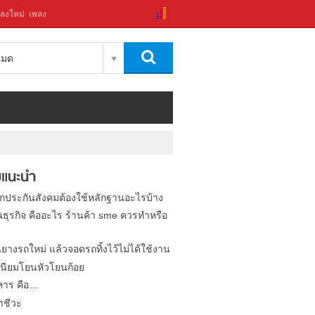
ลงใหม่
เพลง
งหมด
แนะนำ
ิกประกันสังคมต้องใช้หลักฐานอะไรบ้าง
นธุรกิจ คืออะไร ร้านค้า sme ควรทำหรือ
นยางรถใหม่ แล้วจอดรถทิ้งไว้ไม่ได้ใช้งาน
นียมโยนหัวโยนก้อย
หาร คือ…
าชีวะ