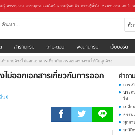
มรู้
สารานุกรม
สารานุกรมออนไลน์
ความรู้รอบตัว
ความรู้ทั่วไป
พจนานุกรม
เกมส์
เพ
ทั้
ีต
สารานุกรม
ถาม-ตอบ
พจนานุกรม
เว็บบอร์ด
นถ้านายจ้างไม่ออกเอกสารเกี่ยวกับการออกจากงานให้กับลูกจ้าง
างไม่ออกเอกสารเกี่ยวกับการออก
คำถาม
การเบ
ประกั
ห็น 0
ไม่
เปลี่ย
ธรรมเ
มุกดา
นาฬิก