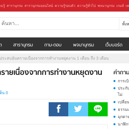
มรู้
สารานุกรม
สารานุกรมออนไลน์
ความรู้รอบตัว
ความรู้ทั่วไป
พจนานุกรม
เกมส์
เพ
ทั้
ีต
สารานุกรม
ถาม-ตอบ
พจนานุกรม
เว็บบอร์ด
งประสบอันตรายเนื่องจากการทำงานหยุดงาน 1 เดือน ถึง 3 เดือน
ตรายเนื่องจากการทำงานหยุดงาน
คำถาม
การเบ
ประกั
ห็น 0
ไม่
เปลี่ย
ธรรมเ
มุกดา
นาฬิก