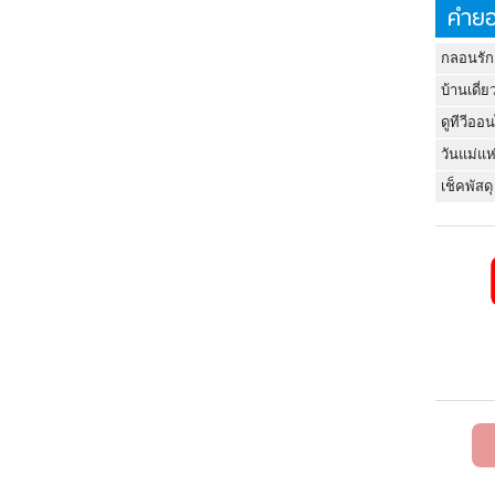
คำยอ
กลอนรัก
บ้านเดี่ย
ดูทีวีออ
วันแม่แห
เช็คพัสดุ