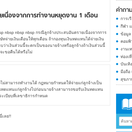
คำถาม
ยเนื่องจากการทำงานหยุดงาน 1 เดือน
การเร
กีฬา 
sp nbsp nbsp nbsp กรณีลูกจ้างประสบอันตรายเนื่องจากการ
ข้อมูล
ษัทจ่ายเงินเดือนให้ทุกเดือน ถ้ากองทุนเงินทดแทนได้จ่ายเงิน
คอมพิ
เงินส่วนนี้จะตกเป็นของนายจ้างหรือลูกจ้างถ้าเงินส่วนนี้
งานเท
จะขอคืนได้หรือไม่
ท่องเที
บันเทิ
มือถือ
สุขภ
มารถทำงานได้ กฎหมายกำหนดให้จ่ายแก่ลูกจ้างเป็น
งินทดแทนแก่ลูกจ้างไปก่อนนายจ้างสามารถขอรับเงินทดแทน
ระเบียบที่เลขาธิการกำหนด
ี่เลย!!