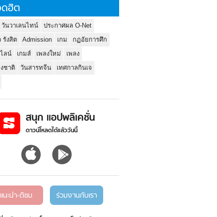
ดฮิต
 วันวาเลนไทน์
ประกาศผล O-Net
ว รังสิต
Admission
เกม
กฏอัยการศึก
นไลน์
เกมส์
เพลงใหม่
เพลง
่งชาติ
วันสารทจีน
เทศกาลกินเจ
สนุก แอปพลิเคชั่น
ดาวน์โหลดได้แล้ววันนี้
แนะนำ-ติชม
ร่วมงานกับเรา