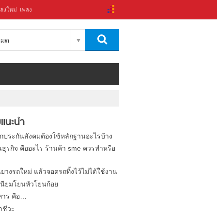
ลงใหม่
เพลง
งหมด
แนะนำ
ิกประกันสังคมต้องใช้หลักฐานอะไรบ้าง
นธุรกิจ คืออะไร ร้านค้า sme ควรทำหรือ
นยางรถใหม่ แล้วจอดรถทิ้งไว้ไม่ได้ใช้งาน
นียมโยนหัวโยนก้อย
หาร คือ…
าชีวะ