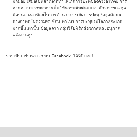
มักมีอยู่ เสมอเป็นสาเหตุที่ทำให้เกิดการปะทุของดวงอาทิตย์ การ
คาดคะเนสภาพอวกาศนั้นใช้ความซับซ้อนและ ลักษณะของจุด
มืดบนดวงอาทิตย์ในการทำนายการเกิดการปะทุ ยิ่งจุดมืดบน
ดวงอาทิตย์มีความซับซ้อนเท่าไหร่ การปะทุยิ่งมีโอกาสจะเกิด
มากขึ้นเท่านั้น ข้อมูลจาก กลุ่มวิจัยฟิสิกส์อวกาศและอนุภาค
พลังงานสูง
ร่วมเป็นแฟนเพจเรา บน Facebook..ได้ที่นี่เลย!!