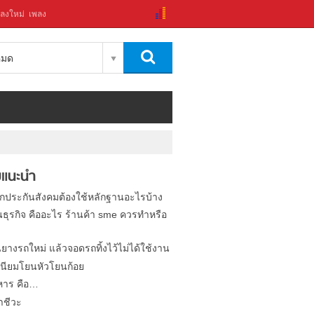
ลงใหม่
เพลง
งหมด
แนะนำ
ิกประกันสังคมต้องใช้หลักฐานอะไรบ้าง
นธุรกิจ คืออะไร ร้านค้า sme ควรทำหรือ
นยางรถใหม่ แล้วจอดรถทิ้งไว้ไม่ได้ใช้งาน
นียมโยนหัวโยนก้อย
หาร คือ…
าชีวะ