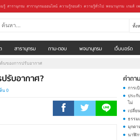
มรู้
สารานุกรม
สารานุกรมออนไลน์
ความรู้รอบตัว
ความรู้ทั่วไป
พจนานุกรม
เกมส์
เพ
ทั้
ีต
สารานุกรม
ถาม-ตอบ
พจนานุกรม
เว็บบอร์ด
้องต้นของการปรับอากาศ
ารปรับอากาศ?
คำถาม
การเบ
ห็น 0
ประกั
ไม่
เปลี่ย
ธรรมเ
มุกดา
นาฬิก