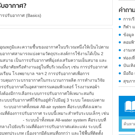
รับอากาศ?
คำถาม
การปรับอากาศ (Basics)
การเร
กีฬา 
ข้อมูล
คอมพิ
มอุณหภูมิและความชื้นของอากาศในบริเวณหนึ่งให้เป็นไปตาม
งานเท
รับอากาศสามารถแบ่งตามวัตถุประสงค์การใช้งานได้เป็น 2
ท่องเที
นสบาย เป็นการปรับอากาศที่มุ่งส่งเสริมความเย็นสบาย และ
บันเทิ
ที่อาศัยหรือทำงานอยู่ในที่บริเวณนั้นๆ เช่น การปรับอากาศ
มือถือ
งเรียน โรงพยาบาล ฯลฯ 2 การปรับอากาศเพื่อการ
อควบคุมภาวะบรรยากาศในกระบวนการผลิต การทำงานวิจัย
สุขภ
การปรับอากาศในอุตสาหกรรมคอมพิวเตอร์ โรงงานทอผ้า
ต้องมีการเลือกระบบการปรับอากาศให้เหมาะสมกับ
ระบบปรับอากาศที่ใช้กันอยู่ทั่วไปมีอยู่ 3 ระบบ โดยแบ่งตาม
กาศทั้งหมด All-air system คือระบบที่ส่งเฉพาะ
เวณที่ต้องการปรับอากาศ ระบบนี้เหมาะสำหรับระบบเล็กๆ เช่น
ล็ก - ระบบน้ำทั้งหมด All-water system คือระบบที่
กลางไปยังบริเวณที่ต้องการปรับอากาศแต่ละแห่ง ระบบนี้
ุกประเภท เนื่องจากมีต้นทุนที่ถูกกว่า และใช้พื้นที่ติดตั้ง