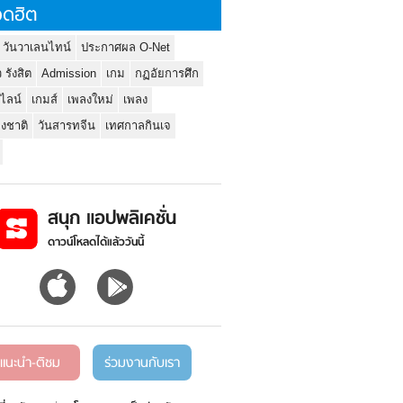
ดฮิต
 วันวาเลนไทน์
ประกาศผล O-Net
ว รังสิต
Admission
เกม
กฏอัยการศึก
นไลน์
เกมส์
เพลงใหม่
เพลง
่งชาติ
วันสารทจีน
เทศกาลกินเจ
สนุก แอปพลิเคชั่น
ดาวน์โหลดได้แล้ววันนี้
แนะนำ-ติชม
ร่วมงานกับเรา