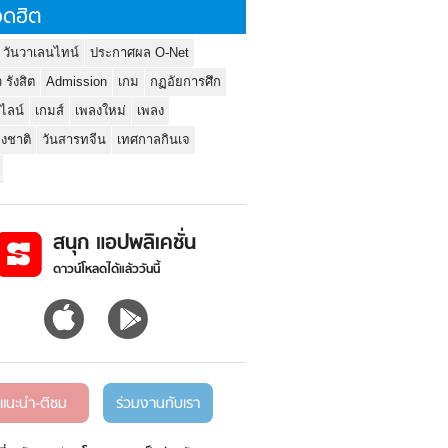
ดฮิต
 วันวาเลนไทน์
ประกาศผล O-Net
ว รังสิต
Admission
เกม
กฏอัยการศึก
นไลน์
เกมส์
เพลงใหม่
เพลง
่งชาติ
วันสารทจีน
เทศกาลกินเจ
สนุก แอปพลิเคชั่น
ดาวน์โหลดได้แล้ววันนี้
แนะนำ-ติชม
ร่วมงานกับเรา