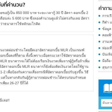
ับที่คำนวน?
คำถาม
ดยขอกู้เป็น 850 000 บาท ระยะเวลากู้ 30 ปี อัตรา ดอกเบี้ย 2
การเร
ดือนล่ะ 5 600 บาท ซึ่งลองคำนวนดูแล้วไม่ตรงกันเลย อัตรา
กีฬา 
บว่าธนาคารใช้หลักอะไรคิด
ข้อมูล
คอมพิ
งานเท
ท่องเที
ินงวดผ่อนชำระโดยยึดเอาอัตราดอกเบี้ย MLR เป็นเกณฑ์
บันเทิ
อกเบี้ยคงที่ก็ตาม ทั้งนี้เพราะเมื่อครบเวลาใช้อัตราดอกเบี้ย
มือถือ
LR ธนาคารจะได้ไม่ต้องเรียกเงินงวดเพิ่มจากผู้กู้หรือถ้าเพิ่ม
ือกใช้อัตราดอกเบี้ย MLR ธนาคารก็ยังต้องคิดเงินงวดโดยใช้ฐาน
สุขภ
2 เพื่อป้องกันความเสี่ยงกรณีที่อัตราดอกเบี้ยปรับสูงขึ้น วิธี
็จริง แต่ในทางกลับกันผู้กู้สามารถผ่อนชำระได้ครบก่อนกำหนด
เพียง 26-27 ปีก็ได้
ี่เลย!!