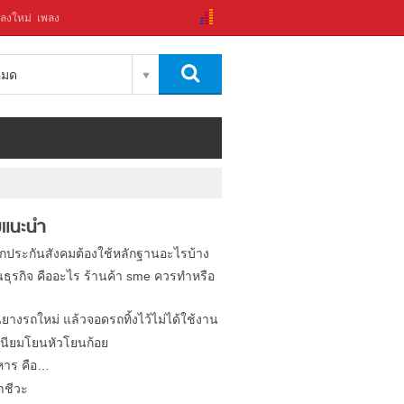
ลงใหม่
เพลง
งหมด
แนะนำ
ิกประกันสังคมต้องใช้หลักฐานอะไรบ้าง
นธุรกิจ คืออะไร ร้านค้า sme ควรทำหรือ
นยางรถใหม่ แล้วจอดรถทิ้งไว้ไม่ได้ใช้งาน
นียมโยนหัวโยนก้อย
หาร คือ…
าชีวะ