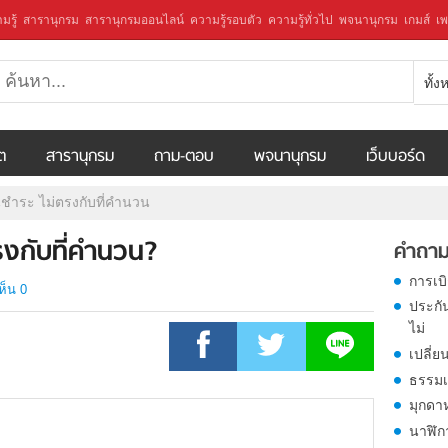
มรู้
สารานุกรม
สารานุกรมออนไลน์
ความรู้รอบตัว
ความรู้ทั่วไป
พจนานุกรม
เกมส์
เพ
ทั้
ีต
สารานุกรม
ถาม-ตอบ
พจนานุกรม
เว็บบอร์ด
นชำระ ไม่ตรงกับที่คำนวน
รงกับที่คำนวน?
คำถาม
การเบ
ห็น 0
ประกั
ไม่
เปลี่ย
ธรรมเ
มุกดา
นาฬิก