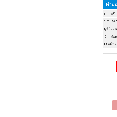
คำยอ
กลอนรัก
บ้านเดี่ย
ดูทีวีออ
วันแม่แห
เช็คพัสดุ