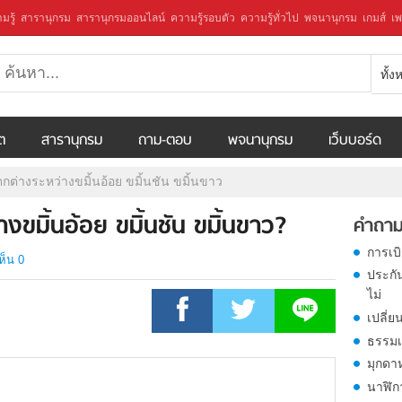
มรู้
สารานุกรม
สารานุกรมออนไลน์
ความรู้รอบตัว
ความรู้ทั่วไป
พจนานุกรม
เกมส์
เพ
ทั้
ีต
สารานุกรม
ถาม-ตอบ
พจนานุกรม
เว็บบอร์ด
กต่างระหว่างขมิ้นอ้อย ขมิ้นชัน ขมิ้นขาว
งขมิ้นอ้อย ขมิ้นชัน ขมิ้นขาว?
คำถาม
การเบ
ห็น 0
ประกั
ไม่
เปลี่ย
ธรรมเ
มุกดา
นาฬิก