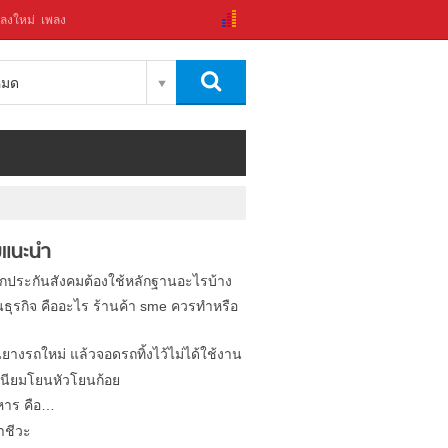
ลงใหม่
เพลง
งหมด
แนะนำ
ิกประกันสังคมต้องใช้หลักฐานอะไรบ้าง
นธุรกิจ คืออะไร ร้านค้า sme ควรทำหรือ
นยางรถใหม่ แล้วจอดรถทิ้งไว้ไม่ได้ใช้งาน
นียมโยนหัวโยนก้อย
หาร คือ…
าชีวะ