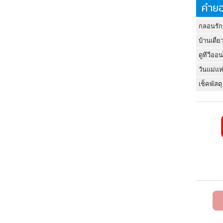
คำยอ
กลอนรัก
บ้านเดี่ย
ดูทีวีออ
วันแม่แห
เช็คพัสดุ