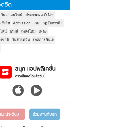
ดฮิต
 วันวาเลนไทน์
ประกาศผล O-Net
ว รังสิต
Admission
เกม
กฏอัยการศึก
นไลน์
เกมส์
เพลงใหม่
เพลง
่งชาติ
วันสารทจีน
เทศกาลกินเจ
สนุก แอปพลิเคชั่น
ดาวน์โหลดได้แล้ววันนี้
แนะนำ-ติชม
ร่วมงานกับเรา