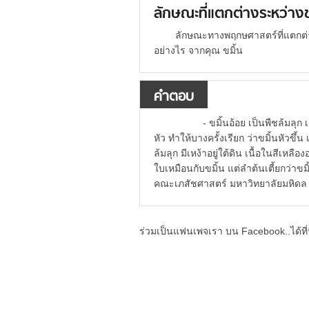
ลักษณะที่แตกต่างระหว่างขม
ลักษณะทางพฤกษศาสตร์ที่แตกต่า
อย่างไร จากคุณ ขมิ้น
คำตอบ
- ขมิ้นอ้อย เป็นพืชล้มลุก เห
หัว ทำให้บางครั้งเรียก ว่าขมิ้นหัวขึ
ล้มลุก มีเหง้าอยู่ใต้ดิน เนื้อในสีเ
ใบเหมือนกับขมิ้น แต่ลำต้นเตี้ยกว่าข
คณะเภสัชศาสตร์ มหาวิทยาลัยมหิด
ร่วมเป็นแฟนเพจเรา บน Facebook..ได้ที่น