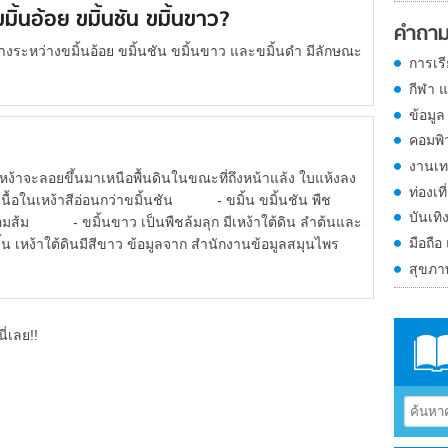
ิ้นอ้อย ขมิ้นชัน ขมิ้นขาว?
คำถาม
งระหว่างขมิ้นอ้อย ขมิ้นชัน ขมิ้นขาว และขมิ้นดำ มีลักษณะ
การเร
กีฬา 
ข้อมูล
คอมพิ
งานเท
ง้าจะลอยขึ้นมาเหนือพื้นดินในขณะที่ถึงหน้าแล้ง ใบแห้งลง
ท่องเที
้น เนื้อในเหง้าสีอ่อนกว่าขมิ้นชัน - ขมิ้น ขมิ้นชัน พืช
บันเทิ
หลืองอมส้ม - ขมิ้นขาว เป็นพืชล้มลุก มีเหง้าใต้ดิน ลำต้นและ
มือถือ
มิ้น เหง้าใต้ดินมีสีขาว ข้อมูลจาก สำนักงานข้อมูลสมุนไพร
ล
สุขภ
ี่เลย!!