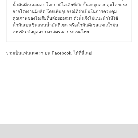
น้ำมันดีเซลลดลง โดยปกติไอเสียที่เกิดขึ้นจะถูกควบคุมโดยตรง
จากโรงงานผู้ผลิต โดยเพิ่มอุปกรณ์ที่จำเป็นในการควบคุม
คุณภาพของไอเสียที่ปล่อยออกมา ดังนั้นจึงไม่แนะนำให้ใช้
น้ำมันเบนซินแทนน้ำมันดีเซล หรือน้ำมันดีเซลแทนน้ำมัน
เบนซิน ข้อมูลจาก คาสตรอล ประเทศไทย
ร่วมเป็นแฟนเพจเรา บน Facebook..ได้ที่นี่เลย!!