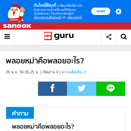
เว็บไซต์นี้ใช้คุกกี้
เราใช้คุกกี้เพื่อให้ท่านได้
รับประสบการณ์การใช้งานที่ดีที่สุดบน
ตกลง
เว็บไซต์ของเรา โปรดศึกษาเพิ่มเติมที่
นโยบายความเป็นส่วนตัว
และ
นโยบายคุกกี้
พลอยหม่าคือพลอยอะไร?
26 พ.ย. 56 05.25 น.
|
เปิดอ่าน
0
|
ความคิดเห็น 0
คำถาม
พลอยหม่าคือพลอยอะไร?