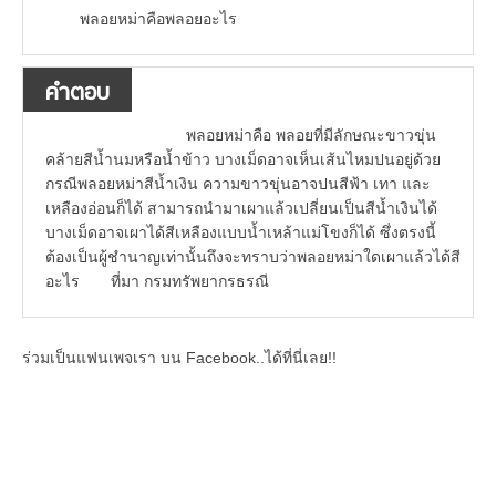
พลอยหม่าคือพลอยอะไร
คำตอบ
พลอยหม่าคือ พลอยที่มีลักษณะขาวขุ่น
คล้ายสีน้ำนมหรือน้ำข้าว บางเม็ดอาจเห็นเส้นไหมปนอยู่ด้วย
กรณีพลอยหม่าสีน้ำเงิน ความขาวขุ่นอาจปนสีฟ้า เทา และ
เหลืองอ่อนก็ได้ สามารถนำมาเผาแล้วเปลี่ยนเป็นสีน้ำเงินได้
บางเม็ดอาจเผาได้สีเหลืองแบบน้ำเหล้าแม่โขงก็ได้ ซึ่งตรงนี้
ต้องเป็นผู้ชำนาญเท่านั้นถึงจะทราบว่าพลอยหม่าใดเผาแล้วได้สี
อะไร ที่มา กรมทรัพยากรธรณี
ร่วมเป็นแฟนเพจเรา บน Facebook..ได้ที่นี่เลย!!