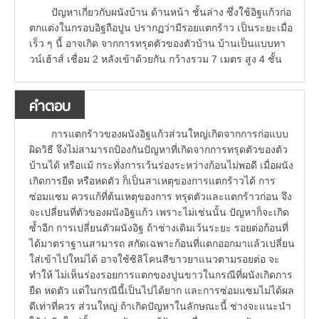
ปัญหาเกี่ยวกับผนังบ้าน ด้านหน้า ชั้นล่าง ซึ่งใช้อิฐแก้วก่อ
ตกแต่งในกรอบอิฐถือปูน ปรากฏว่ามีรอยแตกร้าว เป็นระยะเมื่อ
เร็ว ๆ นี้ อาจเกิด จากการทรุดตัวของตัวบ้าน บ้านเป็นแบบทา
วน์เฮ้าส์ เชื่อม 2 หลังเข้าด้วยกัน กว้างรวม 7 เมตร สูง 4 ชั้น
คำตอบ
การแตกร้าวของผนังอิฐแก้วส่วนใหญ่เกิดจากการก่อแบบ
ผิดวิธี จึงไม่สามารถป้องกันปัญหาที่เกิดจากการทรุดตัวของตัว
บ้านได้ หรือแม้ กระทั่งการเว้นร่องระหว่างก้อนไม่พอดี เมื่อผนัง
เกิดการยืด หรือหดตัว ก็เป็นสาเหตุของการแตกร้าวได้ การ
ซ่อมแซม ควรแก้ที่ต้นเหตุของการ ทรุดตัวและแตกร้าวก่อน จึง
จะเปลี่ยนที่ตัวของผนังอิฐแก้ว เพราะไม่เช่นนั้น ปัญหาก็จะเกิด
ซ้ำอีก การเปลี่ยนตัวผนังอิฐ ถ้าช่างเดิมเว้นระยะ รอยต่อก้อนที่
ได้มาตราฐานสามารถ สกัดเฉพาะก้อนที่แตกออกมาแล้วเปลี่ยน
ใส่เข้าไปใหม่ได้ อาจใช้ซิลิโคนสีขาวยาแนวตามรอยต่อ จะ
ทำให้ ไม่เห็นร่องรอยการแตกของปูนขาวในกรณีที่ผนังเกิดการ
ยืด หดตัว แต่ในกรณีนี้เป็นไปได้ยาก และการซ่อมแซมไม่ได้ผล
ดีเท่าที่ควร ส่วนใหญ่ ถ้าเกิดปัญหาในลักษณะนี้ ช่างจะแนะนำ