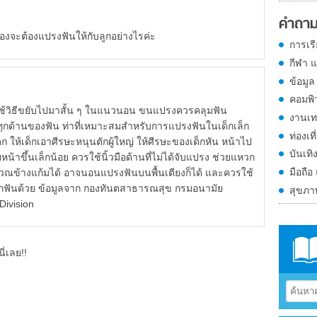
คำถาม
ครองจะต้องแปรงฟันให้กับลูกอย่างไรค่ะ
การเร
กีฬา 
ข้อมูล
คอมพิ
ธีขยับไปมาสั้น ๆ ในแนวนอน ขนแปรงควรคลุมฟัน
งานเท
่ทุกด้านของฟัน ท่าที่เหมาะสมสำหรับการแปรงฟันในเด็กเล็ก
ท่องเที
ด็ก ให้เด็กเอาศีรษะหนุนตักผู้ใหญ่ ให้ศีรษะของเด็กหัน หน้าไป
บันเทิ
หน้าขึ้นเล็กน้อย ควรใช้นิ้วมือด้านที่ไม่ได้จับแปรง ช่วยแหวก
มือถือ
ิเวณข้างแก้มได้ อาจนอนแปรงฟันบนพื้นเตียงก็ได้ และควรใช้
ฟันด้วย ข้อมูลจาก กองทันตสาธารณสุข กรมอนามัย
สุขภ
ivision
ี่เลย!!