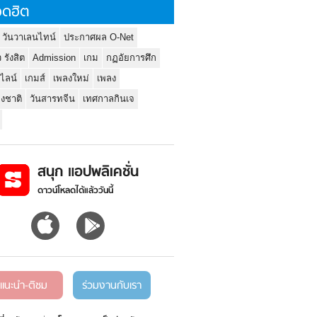
ดฮิต
 วันวาเลนไทน์
ประกาศผล O-Net
ว รังสิต
Admission
เกม
กฏอัยการศึก
นไลน์
เกมส์
เพลงใหม่
เพลง
่งชาติ
วันสารทจีน
เทศกาลกินเจ
สนุก แอปพลิเคชั่น
ดาวน์โหลดได้แล้ววันนี้
แนะนำ-ติชม
ร่วมงานกับเรา