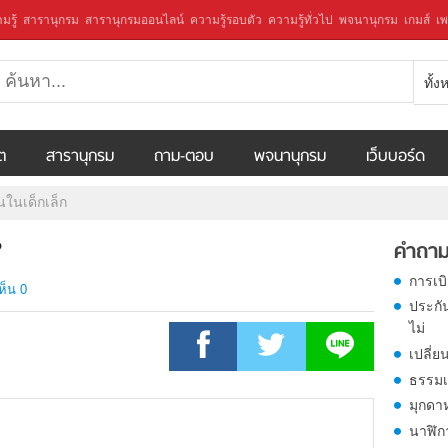
มรู้
สารานุกรม
สารานุกรมออนไลน์
ความรู้รอบตัว
ความรู้ทั่วไป
พจนานุกรม
เกมส์
เพ
ทั้
ีต
สารานุกรม
ถาม-ตอบ
พจนานุกรม
เว็บบอร์ด
ในเด็กเล็ก
?
คำถาม
การเบ
ห็น 0
ประกั
ไม่
เปลี่ย
ธรรมเ
มุกดา
นาฬิก