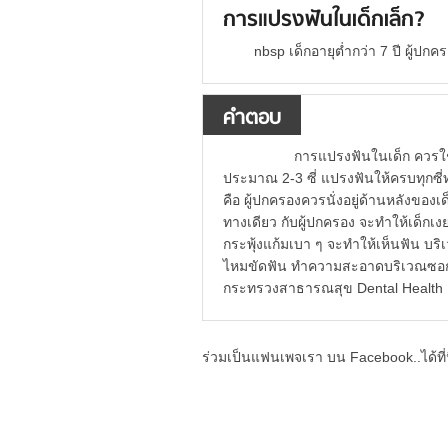
การแปรงฟันในเด็กเล็ก?
nbsp เด็กอายุต่ำกว่า 7 ปี ผู้ปก
คำตอบ
การแปรงฟันในเด็ก ควรใช้วิ
ประมาณ 2-3 ซี่ แปรงฟันให้ครบทุกซี
คือ ผู้ปกครองควรนั่งอยู่ด้านหลังของเ
ทางเดียว กับผู้ปกครอง จะทำให้เด็กเงย
กระพุ้งแก้มเบา ๆ จะทำให้เห็นฟัน บร
ไหมขัดฟัน ทำความสะอาดบริเวณซอก
กระทรวงสาธารณสุข Dental Health D
ร่วมเป็นแฟนเพจเรา บน Facebook..ได้ที่น