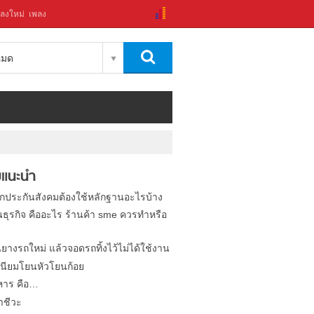
ลงใหม่
เพลง
งหมด
แนะนำ
ิกประกันสังคมต้องใช้หลักฐานอะไรบ้าง
นธุรกิจ คืออะไร ร้านค้า sme ควรทำหรือ
นยางรถใหม่ แล้วจอดรถทิ้งไว้ไม่ได้ใช้งาน
นียมโยนหัวโยนก้อย
หาร คือ…
าชีวะ