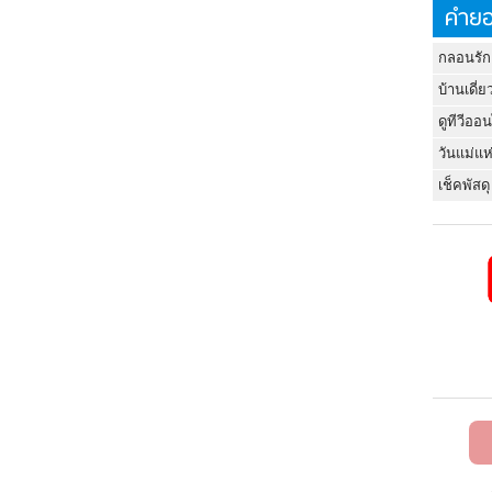
คำยอ
กลอนรัก
บ้านเดี่ย
ดูทีวีออ
วันแม่แห
เช็คพัสดุ