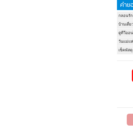
คำยอ
กลอนรัก
บ้านเดี่ย
ดูทีวีออ
วันแม่แห
เช็คพัสดุ