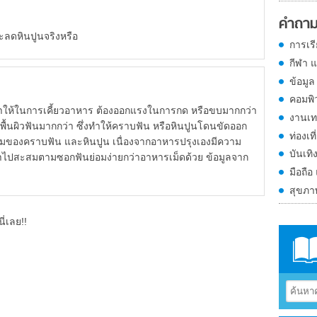
คำถาม
ลดหินปูนจริงหรือ
การเร
กีฬา 
ข้อมูล
คอมพิ
ในการเคี้ยวอาหาร ต้องออกแรงในการกด หรือขบมากกว่า
งานเท
พื้นผิวฟันมากกว่า ซึ่งทำให้คราบฟัน หรือหินปูนโดนขัดออก
ท่องเที
มของคราบฟัน และหินปูน เนื่องจากอาหารปรุงเองมีความ
บันเทิ
้าไปสะสมตามซอกฟันย่อมง่ายกว่าอาหารเม็ดด้วย ข้อมูลจาก
มือถือ
สุขภ
ี่เลย!!