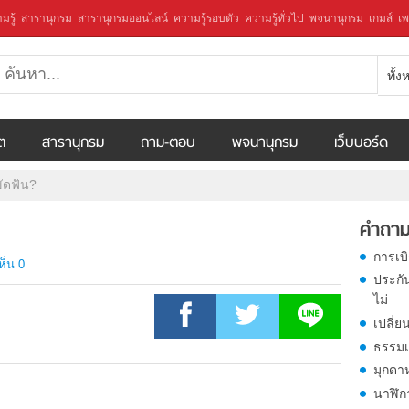
มรู้
สารานุกรม
สารานุกรมออนไลน์
ความรู้รอบตัว
ความรู้ทั่วไป
พจนานุกรม
เกมส์
เพ
ทั้
ีต
สารานุกรม
ถาม-ตอบ
พจนานุกรม
เว็บบอร์ด
ัดฟัน?
คำถาม
การเบ
ห็น 0
ประกั
ไม่
เปลี่ย
ธรรมเ
มุกดา
นาฬิก