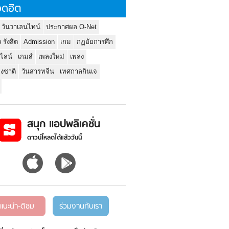
ดฮิต
 วันวาเลนไทน์
ประกาศผล O-Net
ว รังสิต
Admission
เกม
กฏอัยการศึก
นไลน์
เกมส์
เพลงใหม่
เพลง
่งชาติ
วันสารทจีน
เทศกาลกินเจ
สนุก แอปพลิเคชั่น
ดาวน์โหลดได้แล้ววันนี้
แนะนำ-ติชม
ร่วมงานกับเรา