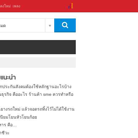
ลงใหม่
เพลง
งหมด
แนะนำ
ิกประกันสังคมต้องใช้หลักฐานอะไรบ้าง
นธุรกิจ คืออะไร ร้านค้า sme ควรทำหรือ
นยางรถใหม่ แล้วจอดรถทิ้งไว้ไม่ได้ใช้งาน
นียมโยนหัวโยนก้อย
หาร คือ…
าชีวะ