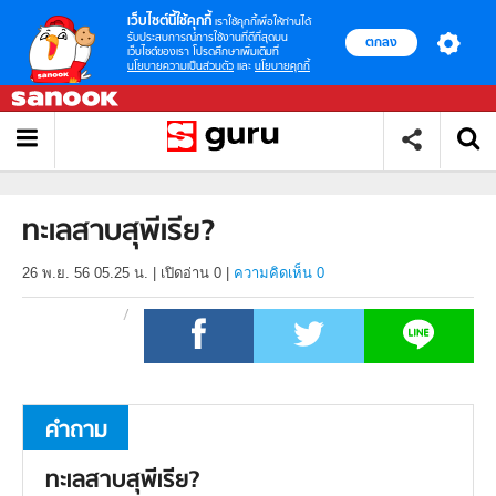
เว็บไซต์นี้ใช้คุกกี้
เราใช้คุกกี้เพื่อให้ท่านได้
รับประสบการณ์การใช้งานที่ดีที่สุดบน
ตกลง
เว็บไซต์ของเรา โปรดศึกษาเพิ่มเติมที่
นโยบายความเป็นส่วนตัว
และ
นโยบายคุกกี้
ทะเลสาบสุพีเรีย?
26 พ.ย. 56 05.25 น.
|
เปิดอ่าน
0
|
ความคิดเห็น 0
คำถาม
ทะเลสาบสุพีเรีย?