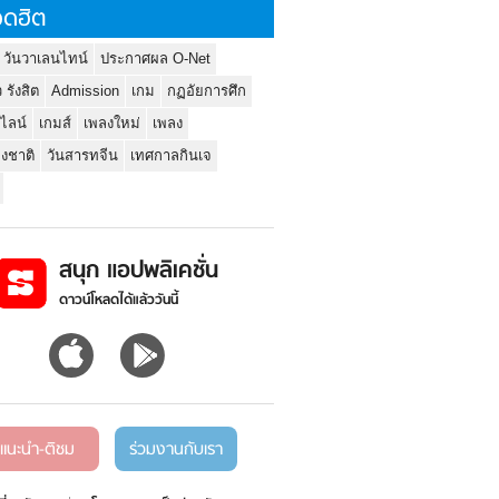
ดฮิต
 วันวาเลนไทน์
ประกาศผล O-Net
ว รังสิต
Admission
เกม
กฏอัยการศึก
นไลน์
เกมส์
เพลงใหม่
เพลง
่งชาติ
วันสารทจีน
เทศกาลกินเจ
สนุก แอปพลิเคชั่น
ดาวน์โหลดได้แล้ววันนี้
แนะนำ-ติชม
ร่วมงานกับเรา