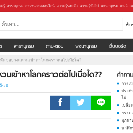
มรู้
สารานุกรม
สารานุกรมออนไลน์
ความรู้รอบตัว
ความรู้ทั่วไป
พจนานุกรม
เกมส์
เพ
ทั้
ีต
สารานุกรม
ถาม-ตอบ
พจนานุกรม
เว็บบอร์ด
ะหันขอบวงแหวนเข้าหาโลกคราวต่อไปเมื่อใด?
วนเข้าหาโลกคราวต่อไปเมื่อใด??
คำถาม
การเบ
ห็น 0
ประกั
ไม่
เปลี่ย
ธรรมเ
มุกดา
นาฬิก