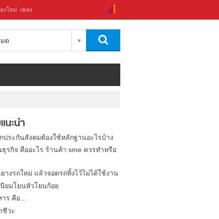
ลงใหม่
เพลง
งหมด
แนะนำ
ิกประกันสังคมต้องใช้หลักฐานอะไรบ้าง
นธุรกิจ คืออะไร ร้านค้า sme ควรทำหรือ
นยางรถใหม่ แล้วจอดรถทิ้งไว้ไม่ได้ใช้งาน
นียมโยนหัวโยนก้อย
หาร คือ…
าชีวะ