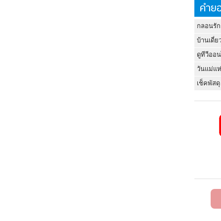
คำยอ
กลอนรัก
บ้านเดี่ย
ดูทีวีออ
วันแม่แห
เช็คพัสดุ