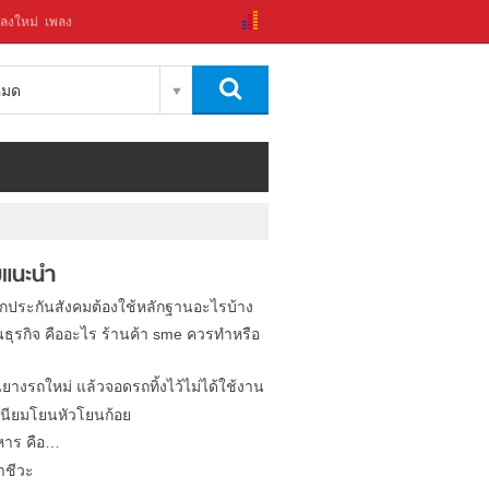
ลงใหม่
เพลง
งหมด
แนะนำ
ิกประกันสังคมต้องใช้หลักฐานอะไรบ้าง
นธุรกิจ คืออะไร ร้านค้า sme ควรทำหรือ
นยางรถใหม่ แล้วจอดรถทิ้งไว้ไม่ได้ใช้งาน
นียมโยนหัวโยนก้อย
หาร คือ…
าชีวะ