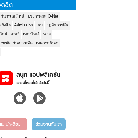
ดฮิต
 วันวาเลนไทน์
ประกาศผล O-Net
ว รังสิต
Admission
เกม
กฏอัยการศึก
นไลน์
เกมส์
เพลงใหม่
เพลง
่งชาติ
วันสารทจีน
เทศกาลกินเจ
สนุก แอปพลิเคชั่น
ดาวน์โหลดได้แล้ววันนี้
แนะนำ-ติชม
ร่วมงานกับเรา