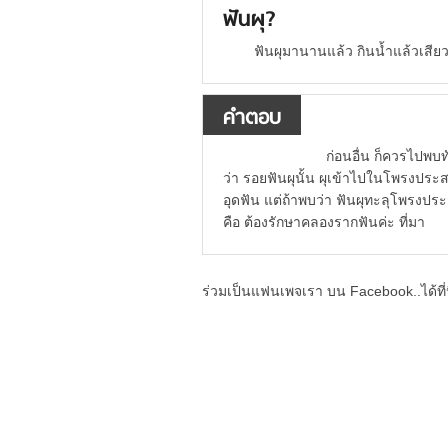
ฟันผุ?
ฟันผุมานานแล้ว กินน้ำแล้วเสีย
คำตอบ
ก่อนอื่น ก็ควรไปพบทันตแพทย
ว่า รอยฟันผุนั้น ผุเข้าไปในโพรงประสา
อุดฟัน แต่ถ้าพบว่า ฟันผุทะลุโพรงปร
คือ ต้องรักษาคลองรากฟันค่ะ ที่มา
ร่วมเป็นแฟนเพจเรา บน Facebook..ได้ที่น