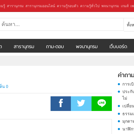
มรู้
สารานุกรม
สารานุกรมออนไลน์
ความรู้รอบตัว
ความรู้ทั่วไป
พจนานุกรม
เกมส์
เพ
ทั้
ีต
สารานุกรม
ถาม-ตอบ
พจนานุกรม
เว็บบอร์ด
คำถาม
การเบ
ห็น 0
ประกั
ไม่
เปลี่ย
ธรรมเ
มุกดา
นาฬิก