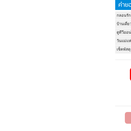
คำยอ
กลอนรัก
บ้านเดี่ย
ดูทีวีออ
วันแม่แห
เช็คพัสดุ