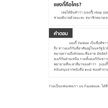
แยงกี้คือใคร?
เคยได้ยินคำว่า |แยงกี้| nbsp บ
ช่วยอธิบายด้วยนะคะ สมาชิกหมาย
คำตอบ
แยงกี้ Yankee เป็นชื่อทีชาวอ
ถึง ชาวอเมริกันที่อาศัยอยู่ในมลรัฐ
หมายความถึงลักษณะที่ฉลาด มัธยัสถ์ 
อเมริกันฝ่ายเหนือ รวมทั้งอเมริกั
พยายามที่จะหาที่มาของคำว่า |แยงกี้|
สนับสนุนจากหนังสือ ๑๐๘ ซองคำถาม 
ร่วมเป็นแฟนเพจเรา บน Facebook..ได้ที่น