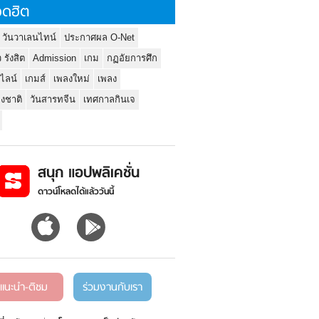
ดฮิต
 วันวาเลนไทน์
ประกาศผล O-Net
ว รังสิต
Admission
เกม
กฏอัยการศึก
นไลน์
เกมส์
เพลงใหม่
เพลง
่งชาติ
วันสารทจีน
เทศกาลกินเจ
สนุก แอปพลิเคชั่น
ดาวน์โหลดได้แล้ววันนี้
แนะนำ-ติชม
ร่วมงานกับเรา