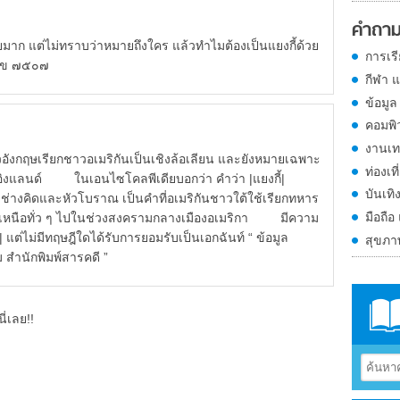
คำถาม
่อยมาก แต่ไม่ทราบว่าหมายถึงใคร แล้วทำไมต้องเป็นแยงกี้ด้วย
การเร
เลข ๗๕๐๗
กีฬา 
ข้อมูล
คอมพิ
งานเท
ังกฤษเรียกชาวอเมริกันเป็นเชิงล้อเลียน และยังหมายเฉพาะ
ท่องเที
นิวอิงแลนด์ ในเอนไซโคลพีเดียบอกว่า คำว่า |แยงกี้|
บันเทิ
ช่างคิดและหัวโบราณ เป็นคำที่อเมริกันชาวใต้ใช้เรียกทหาร
มือถือ
นชาวเหนือทั่ว ๆ ไปในช่วงสงครามกลางเมืองอเมริกา มีความ
 แต่ไม่มีทฤษฎีใดได้รับการยอมรับเป็นเอกฉันท์ “ ข้อมูล
สุขภ
สำนักพิมพ์สารคดี ”
ี่เลย!!