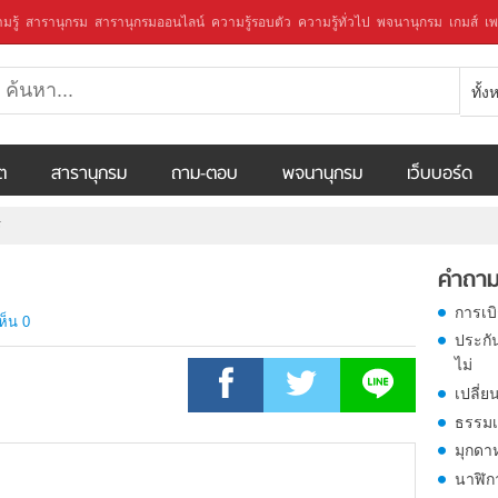
มรู้
สารานุกรม
สารานุกรมออนไลน์
ความรู้รอบตัว
ความรู้ทั่วไป
พจนานุกรม
เกมส์
เพ
ทั้
ีต
สารานุกรม
ถาม-ตอบ
พจนานุกรม
เว็บบอร์ด
ร
คำถาม
การเบ
ห็น 0
ประกั
ไม่
เปลี่ย
ธรรมเ
มุกดา
นาฬิก