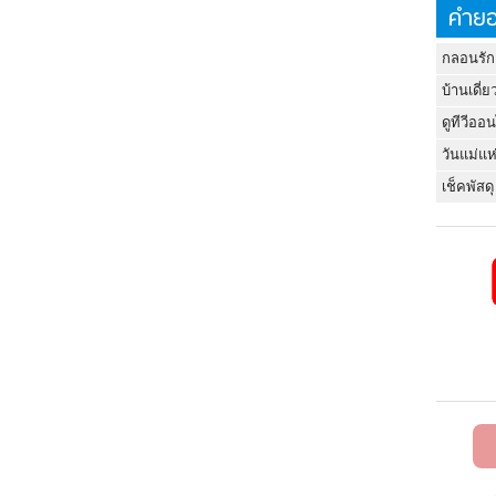
คำยอ
กลอนรัก
บ้านเดี่ย
ดูทีวีออ
วันแม่แห
เช็คพัสดุ