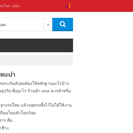
ลงใหม่
เพลง
งหมด
แนะนำ
ิกประกันสังคมต้องใช้หลักฐานอะไรบ้าง
นธุรกิจ คืออะไร ร้านค้า sme ควรทำหรือ
นยางรถใหม่ แล้วจอดรถทิ้งไว้ไม่ได้ใช้งาน
นียมโยนหัวโยนก้อย
หาร คือ…
าชีวะ